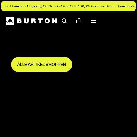
Free Standard Shipping On Orders Over CHF 100,00
Sommer-Sale – Spare bis zu
Suchen
Menü
Warenkorb
Spare bis zu 50 %
Die neue Saison beginnt hier.
Sei früh dabei und mach das Beste draus.
ALLE ARTIKEL SHOPPEN