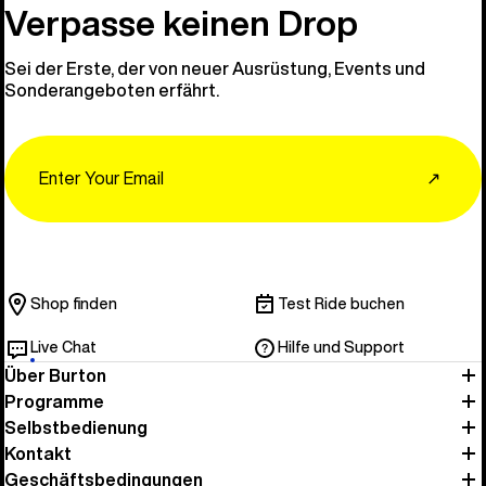
Entdecken 
Verpasse keinen Drop
Sei der Erste, der von neuer Ausrüstung, Events und
Sonderangeboten erfährt.
Email
↗
Shop finden
Test Ride buchen
Live Chat
Hilfe und Support
Über Burton
Programme
Selbstbedienung
Kontakt
Geschäftsbedingungen