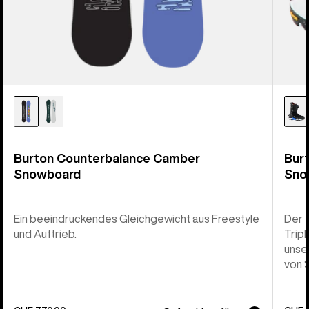
Burton Counterbalance Camber
Bur
Snowboard
Sno
Ein beeindruckendes Gleichgewicht aus Freestyle
Der 
und Auftrieb.
Trip
unse
von 