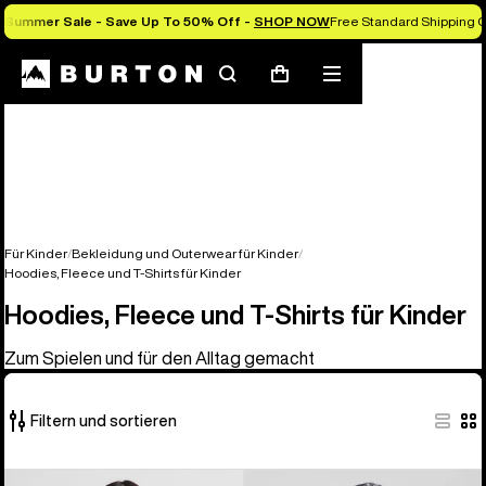
Summer Sale - Save Up To 50% Off -
SHOP NOW
Free Standard Shipping O
Suchen
Menü
Warenkorb
Für Kinder
Bekleidung und Outerwear für Kinder
Hoodies, Fleece und T-Shirts für Kinder
Hoodies, Fleece und T-Shirts für Kinder
Zum Spielen und für den Alltag gemacht
Filtern und sortieren
8
Burton
Burton