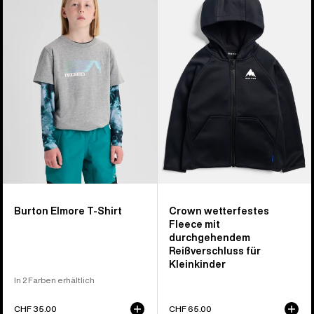
Elmore
Crown
T-
Wetterfestes
Shirt
Full-
für
Zip-
Kinder
Fleece
für
Kleinkinder
Burton Elmore T-Shirt
Crown wetterfestes
Fleece mit
durchgehendem
Reißverschluss für
Kleinkinder
In 2 Farben erhältlich
CHF 35.00
CHF 65.00