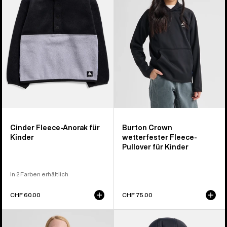
für
Fleece-
Kleinkinder
Pullover
für
Kinder
Cinder Fleece-Anorak für
Burton Crown
Kinder
wetterfester Fleece-
Pullover für Kinder
In 2 Farben erhältlich
CHF 60.00
CHF 75.00
Burton
Burton