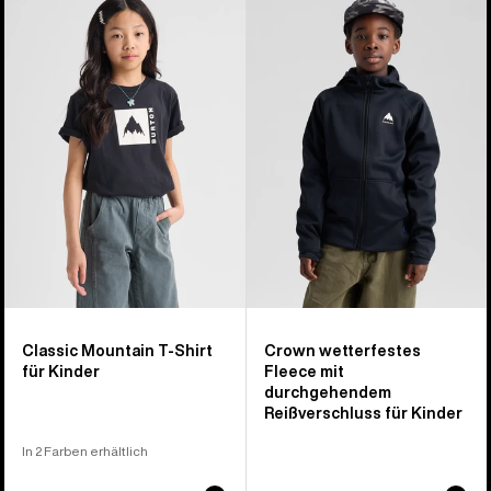
von
Classic
Crown
8
Mountain
wetterfeste
Produkten
High
Fleecejacke
Kurzarm-
mit
T-
durchgehendem
Shirt
Reißverschluss
für
für
Kinder
Kinder
Classic Mountain T-Shirt
Crown wetterfestes
für Kinder
Fleece mit
durchgehendem
Reißverschluss für Kinder
In 2 Farben erhältlich