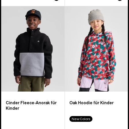
Burton
Burton
Cinder
Oak
Fleeceanorak
Hoodie
für
für
Kinder
Kinder
Cinder Fleece-Anorak für
Oak Hoodie für Kinder
Kinder
New Colors