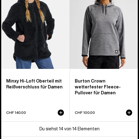
Loft
Fleece-
Fleeceoberteil
Pullover
mit
für
durchgehendem
Damen
Reißverschluss
für
Damen
Minxy Hi-Loft Oberteil mit
Burton Crown
Reißverschluss für Damen
wetterfester Fleece-
Pullover für Damen
CHF 140.00
CHF 100.00
Du siehst 14 von 14 Elementen