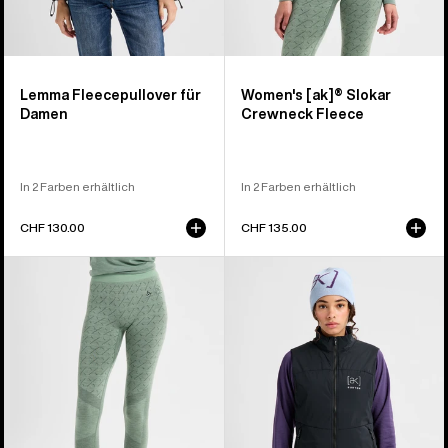
Lemma Fleecepullover für
Women's [ak]® Slokar
Damen
Crewneck Fleece
In 2 Farben erhältlich
In 2 Farben erhältlich
CHF 130.00
CHF 135.00
Burton
Burton
[ak]®
[ak]®
Slokar
Helium
Merino
Stretch
Hose
Insulated
für
Weste
Damen
für
Damen