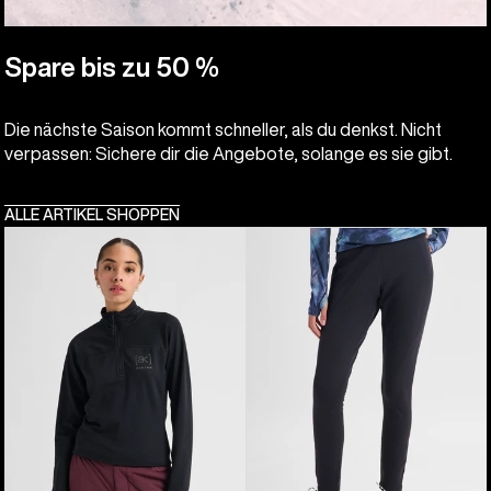
Spare bis zu 50 %
Die nächste Saison kommt schneller, als du denkst. Nicht
verpassen: Sichere dir die Angebote, solange es sie gibt.
ALLE ARTIKEL SHOPPEN
Burton
Burton
[ak]®
[ak]®
Helium
Baker
Grid
Stretch-
Fleece
Fleecehose
mit
für
Viertelreißverschluss
Damen
für
Damen