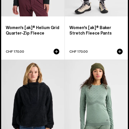
Women's [ak]® Helium Grid
Women's [ak]® Baker
Quarter-Zip Fleece
Stretch Fleece Pants
CHF 170.00
CHF 170.00
Burton
Burton
Lemma
[ak]®
Fleecepullover
Slokar
für
Crewneck
Damen
Fleece
für
Damen