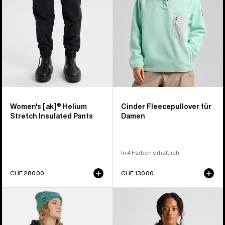
Hose
für
Damen
Women's [ak]® Helium
Cinder Fleecepullover für
Stretch Insulated Pants
Damen
In 4 Farben erhältlich
CHF 280.00
CHF 130.00
Burton
Burton
Minxy
Crown
Hi-
wetterfester