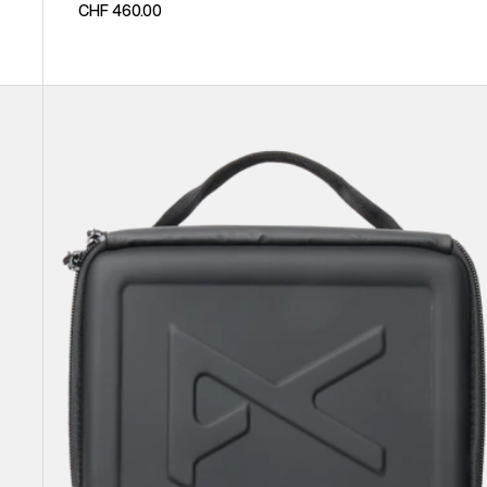
CHF 460.00
Anon
Tasche
für
Brillen
und
Accessoires