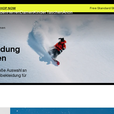
SHOP NOW
Free Standard S
den
Herren
Damen
Kinder
Taschen
Anon
amen
idung
en
roße Auswahl an
bekleidung für