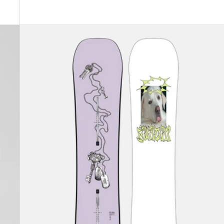
Burton
Good
Company
Camber
Snowboard