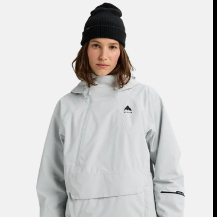
Burton
Reserve
2L
Relaxed
Anorak
für
Damen