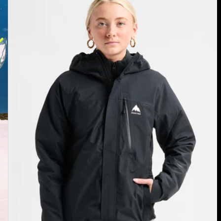
Reserve
2.5L
Jacke
für
Damen