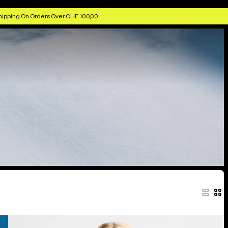
hipping On Orders Over CHF 100,00
Burton