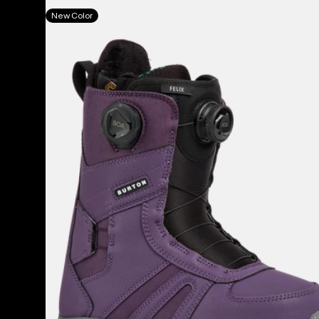
Burton
New Color
Felix
BOA®
Snowboardboots
für
Damen