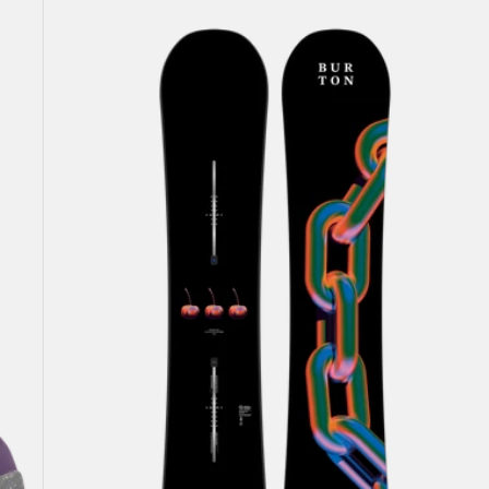
Burton
Cultivator
Flat
Top
Snowboard