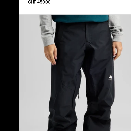
CHF 450.00
Burton
Reserve
GORE‑TEX
2L
Hose
für
Damen