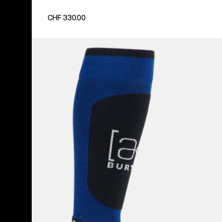
CHF 330.00
Burton
[ak]®
Endurance
Socken