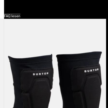
FAQ lesen
Burton
Basic
Knee
Pad