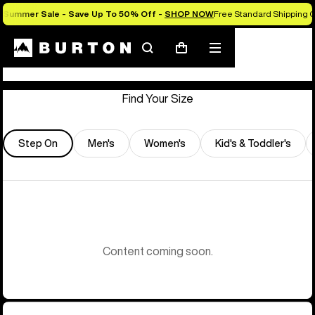
Summer Sale - Save Up To 50% Off -
SHOP NOW
Free Standard Shipping O
Store Locator
Suchen
Menü
Warenkorb
Find Your Size
Step On
Men's
Women's
Kid's & Toddler's
Content coming soon.