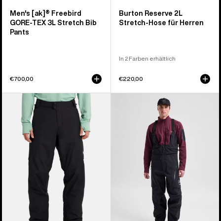
Men's [ak]® Freebird
Burton Reserve 2L
GORE‑TEX 3L Stretch Bib
Stretch-Hose für Herren
Pants
In 2 Farben erhältlich
€700,00
€220,00
Burton
Burton
Reserve
[ak]®
2L
Acamar
Insulator
GORE-
Hose
TEX
für
PRO
Herren
3L
Latzhose
für
Herren