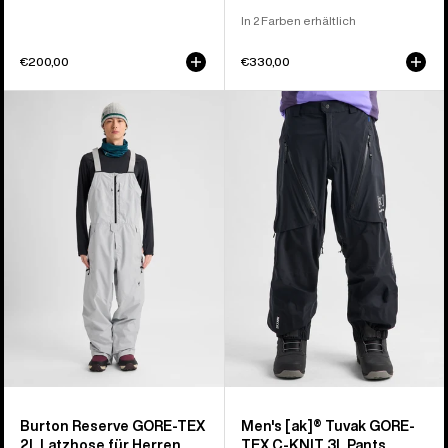
In 2 Farben erhältlich
€200,00
€330,00
Burton
Burton
Reserve
[ak]®
GORE‑TEX
Tuvak
2L
GORE-
Latzhose
TEX
für
C-
Herren
KNIT
3L
Hose
für
Herren
Burton Reserve GORE‑TEX
Men's [ak]® Tuvak GORE-
2L Latzhose für Herren
TEX C-KNIT 3L Pants