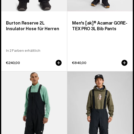
Burton Reserve 2L
Men's [ak]® Acamar GORE-
Insulator Hose für Herren
TEX PRO 3L Bib Pants
In 2 Farben erhältlich
€240,00
€840,00
Burton
Burton
Reserve
Reserve
2L
2L
Relaxed
3-
Latzhose
in-
für
1-
Herren
Hose
für
Herren