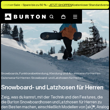
Sommer-Sale – Spare bis zu 50 % –
JETZT SHOPPEN
Kostenloser Standardversan
Suchen
Menü
Warenkorb
Snowboards, Funktionsbekleidung, Kleidung und Accessoires für Herren
Outerwear für Herren
Snowboard- und Latzhosen für Herren
Snowboard- und Latzhosen für Herren
Zeig, was du kannst, mit der Technik und den Features, die
die Burton Snowboardhosen und Latzhosen für Herren zu
den Besten machen, einschließlich Modellen von [ak]®, Analog