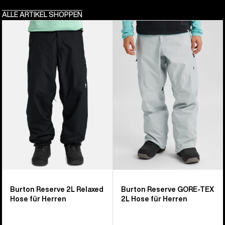
ALLE ARTIKEL SHOPPEN
Burton
Burton
Reserve
Reserve
2L
GORE‑TEX
Relaxed
2L
Hose
Hose
für
für
Herren
Herren
Burton Reserve 2L Relaxed
Burton Reserve GORE‑TEX
Hose für Herren
2L Hose für Herren