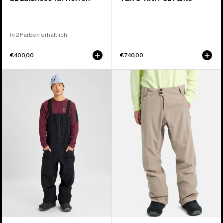
In 2 Farben erhältlich
€400,00
€740,00
Burton
Burton
[ak]®
Reserve
Freebird
2L
GORE‑TEX
Stretch-
3L
Hose
Stretch-
für
Latzhose
Herren
für
Herren