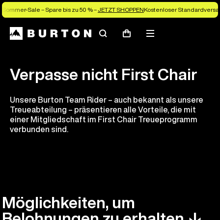
Sommer-Sale – Spare bis zu 50 % –
JETZT SHOPPEN
Kostenloser Standardversan
Suchen
Menü
Warenkorb
Verpasse nicht First Chair
Unsere Burton Team Rider – auch bekannt als unsere
Treueabteilung – präsentieren alle Vorteile, die mit
einer Mitgliedschaft im First Chair Treueprogramm
verbunden sind.
Möglichkeiten, um
Belohnungen zu erhalten ↓