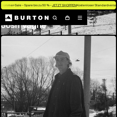
Sommer-Sale – Spare bis zu 50 % –
JETZT SHOPPEN
Kostenloser Standardversan
Team
Josh Vagne
Suchen
Menü
Warenkorb
Josh Vagne