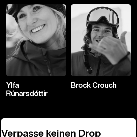
Ylfa
Brock Crouch
Rúnarsdóttir
Verpasse keinen Drop