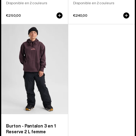
Disponible en 2 couleurs
Disponible en 2 couleurs
€250,00
€240,00
Burton
-
Pantalon
3
en
1
Reserve
2 L
femme
Burton - Pantalon 3 en 1
Reserve 2 L femme