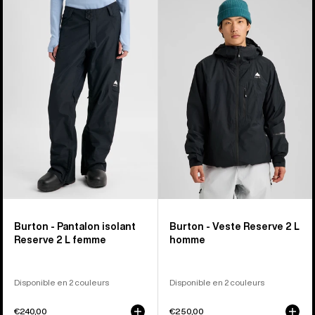
-
-
Pantalon
Veste
isolant
Reserve
Reserve
2 L
2 L
homme
femme
Burton - Pantalon isolant
Burton - Veste Reserve 2 L
Reserve 2 L femme
homme
Disponible en 2 couleurs
Disponible en 2 couleurs
€240,00
€250,00