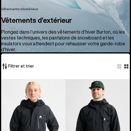
Vêtements d’extérieur
Vêtements d’extérieur
Plongez dans l’univers des vêtements d’hiver Burton, où les
vestes techniques, les pantalons de snowboard et les
insulators vous attendent pour rehausser votre garde-robe
d’hiver.
Filtrer et trier
66 produits
Burton
Burton
sur
-
-
66
Veste
Veste
Reserve
Reserve
2,5 L
2.5 L
femme
homme