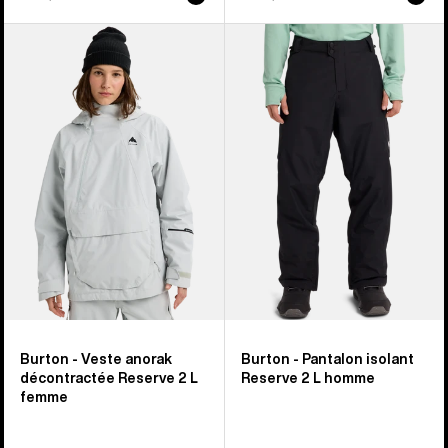
Burton
Burton
-
-
Veste
Pantalon
anorak
isolant
décontractée
Reserve
Reserve
2 L
2 L
homme
femme
Burton - Veste anorak
Burton - Pantalon isolant
décontractée Reserve 2 L
Reserve 2 L homme
femme