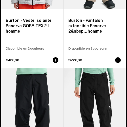
Burton - Veste isolante
Burton - Pantalon
Reserve GORE-TEX 2 L
extensible Reserve
homme
2&nbsp;L homme
Disponible en 2 couleurs
Disponible en 2 couleurs
€420,00
€220,00
Burton
Burton
-
-
Salopette
Pantalon
décontractée
Reserve
Reserve
2 L
2 L
femme
homme