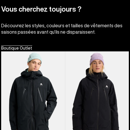
Vous cherchez toujours ?
Découvrez les styles, couleurs et tailles de vêtements des
saisons passées avant qu’ils ne disparaissent.
Boutique Outlet
Burton
Burton
-
-
Veste
Veste
3-
isolante
en-
Reserve
1
GORE-
Reserve
TEX
2 L
2 L
pour
femme
homme