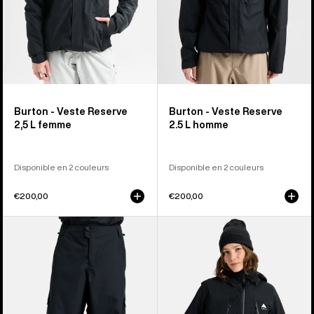
Burton - Veste Reserve
Burton - Veste Reserve
2,5 L femme
2.5 L homme
Disponible en 2 couleurs
Disponible en 2 couleurs
€200,00
€200,00
Burton
Burton
-
-
Pantalon
Veste
baggy
3
Reserve
en
2 L
1