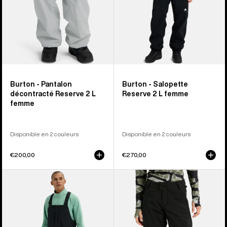
Burton - Pantalon
Burton - Salopette
décontracté Reserve 2 L
Reserve 2 L femme
femme
Disponible en 2 couleurs
Disponible en 2 couleurs
€200,00
€270,00
Burton
Burton
-
-
Salopette
Pantalon
décontractée
extensible
Reserve
Reserve