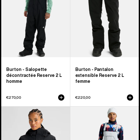
2 L
2 L
homme
femme
Burton - Salopette
Burton - Pantalon
décontractée Reserve 2 L
extensible Reserve 2 L
homme
femme
€270,00
€220,00
Burton
Burton
-
-
Veste
Salopette
isolante
extensible