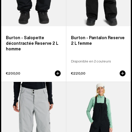
Burton - Salopette
Burton - Pantalon Reserve
décontractée Reserve 2 L
2 L femme
homme
Disponible en 2 couleurs
€200,00
€220,00
Burton
Burton
-
-
Pantalon
Salopette
décontracté
Reserve
Reserve
2 L
2 L
femme
femme