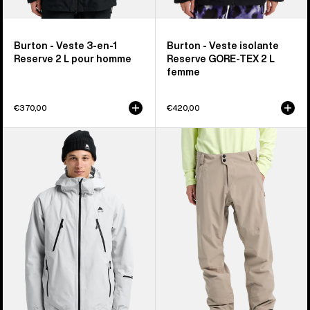
Burton - Veste 3-en-1
Burton - Veste isolante
Reserve 2 L pour homme
Reserve GORE-TEX 2 L
femme
€370,00
€420,00
Burton
Burton
-
-
Veste
Pantalon
isolante
extensible
Reserve
Reserve
GORE-
2 L
TEX
homme
2 L
homme