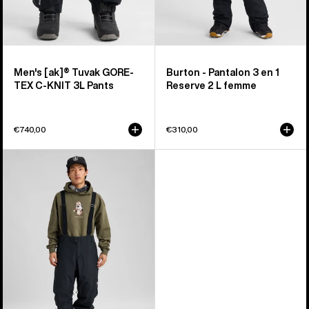
homme
Men's [ak]® Tuvak GORE-
Burton - Pantalon 3 en 1
TEX C-KNIT 3L Pants
Reserve 2 L femme
€740,00
€310,00
Burton
-
Pantalon
3-
en-
1
Reserve
2 L
homme