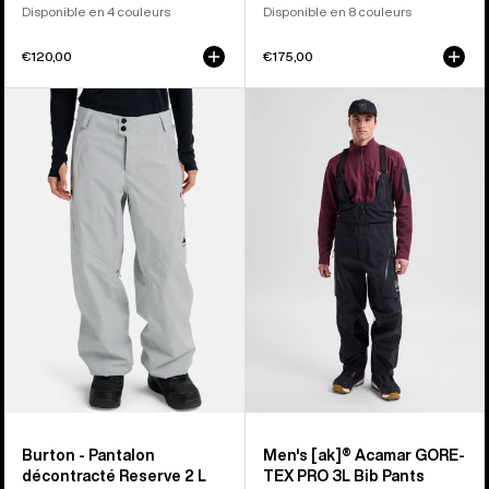
Disponible en 4 couleurs
Disponible en 8 couleurs
€120,00
€175,00
Burton
Burton
-
-
Pantalon
Salopette
décontracté
[ak]®
Reserve
Acamar
2 L
GORE-
femme
TEX
PRO
3 L
homme
Burton - Pantalon
Men's [ak]® Acamar GORE-
décontracté Reserve 2 L
TEX PRO 3L Bib Pants