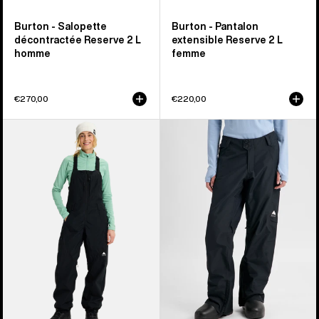
Burton - Salopette
Burton - Pantalon
décontractée Reserve 2 L
extensible Reserve 2 L
homme
femme
€270,00
€220,00
Burton
Burton
-
-
Salopette
Pantalon
Reserve
isolant
2 L
Reserve
femme
2 L
femme