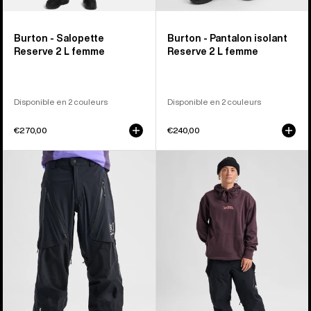
Burton - Salopette
Burton - Pantalon isolant
Reserve 2 L femme
Reserve 2 L femme
Disponible en 2 couleurs
Disponible en 2 couleurs
€270,00
€240,00
Burton
Burton
-
-
Pantalon
Pantalon
[ak]®
3
Tuvak
en
GORE-
1
TEX
Reserve
C-
2 L
KNIT
femme
3 L