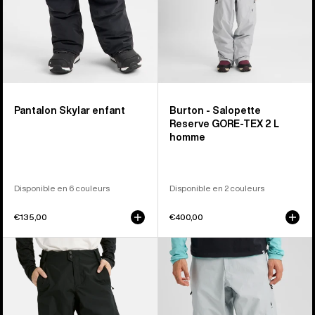
Pantalon Skylar enfant
Burton - Salopette
Reserve GORE‑TEX 2 L
homme
Disponible en 6 couleurs
Disponible en 2 couleurs
€135,00
€400,00
Burton
Burton
-
-
Pantalon
Pantalon
Reserve
Reserve
2 L
GORE‑TEX