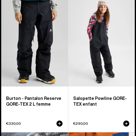
Burton
Burton
-
-
Pantalon
Salopette
Reserve
Powline
GORE‑TEX
GORE-
2 L
TEX
femme
2 L
enfant
Burton - Pantalon Reserve
Salopette Powline GORE-
GORE‑TEX 2 L femme
TEX enfant
€330,00
€290,00