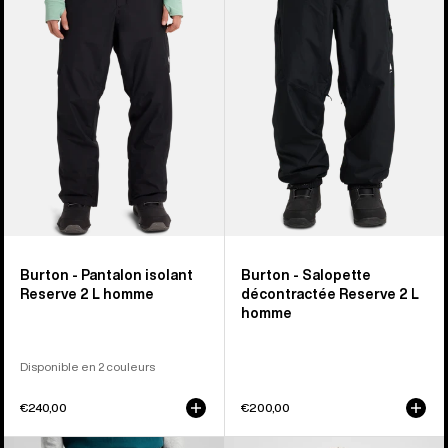
isolant
décontractée
Reserve
Reserve
2 L
2 L
homme
homme
Burton - Pantalon isolant
Burton - Salopette
Reserve 2 L homme
décontractée Reserve 2 L
homme
Disponible en 2 couleurs
€240,00
€200,00