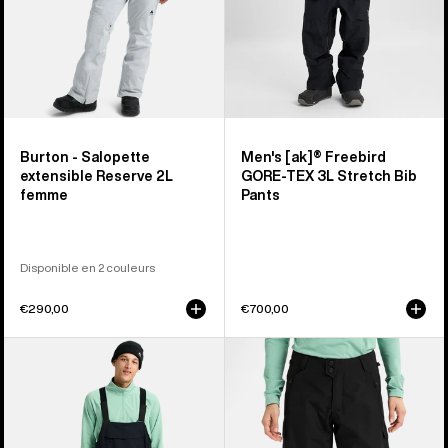
3 L
homme
Burton - Salopette
Men's [ak]® Freebird
extensible Reserve 2L
GORE‑TEX 3L Stretch Bib
femme
Pants
Disponible en 2 couleurs
€290,00
€700,00
Burton
Burton
-
-
Salopette
Pantalon
Reserve
Reserve
2 L
2 L