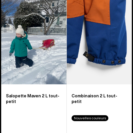
Burton
Burton
-
-
Salopette Maven
Combinaison
2 L
2 L
tout-
tout-
petit
petit
Salopette Maven 2 L tout-
Combinaison 2 L tout-
petit
petit
Nouvelles couleurs