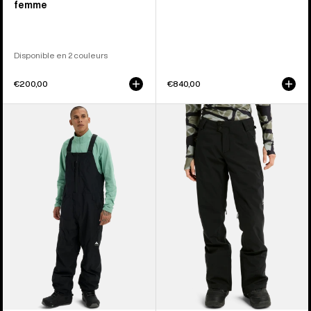
femme
Disponible en 2 couleurs
€200,00
€840,00
Burton
Burton
-
-
Salopette
Pantalon
décontractée
extensible
Reserve
Reserve
2 L
2 L
homme
femme