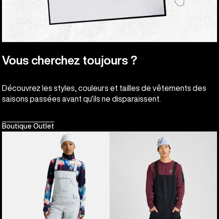
Vous cherchez toujours ?
Découvrez les styles, couleurs et tailles de vêtements des
saisons passées avant qu’ils ne disparaissent.
Boutique Outlet
Burton
Burton
-
- Salopette
Salopette
extensible
extensible
[ak]®
Reserve
Freebird
2L
GORE-
femme
TEX