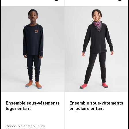
Burton
Burton
-
-
Ensemble
Ensemble
sous-
sous-
vêtements
vêtements
léger
en
enfant
polaire
enfant
Ensemble sous-vêtements
Ensemble sous-vêtements
léger enfant
en polaire enfant
Disponible en 2 couleurs