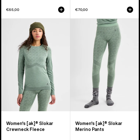
€65,00
€70,00
Burton
Burton
-
-
Polaire
Pantalon
ras
en
du
laine
cou
mérinos
[ak]®
[ak]®
Slokar
Slokar
femme
femme
Women's [ak]® Slokar
Women's [ak]® Slokar
Crewneck Fleece
Merino Pants