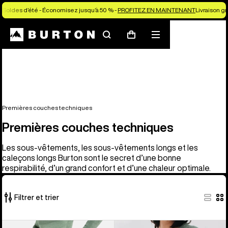
Soldes d’été - Économisez jusqu’à 50 % -
PROFITEZ EN MAINTENANT
Livraison g
Rechercher
Menu
Panier
Premières couches techniques
Premières couches techniques
Les sous-vêtements, les sous-vêtements longs et les
caleçons longs Burton sont le secret d’une bonne
respirabilité, d’un grand confort et d’une chaleur optimale.
Filtrer et trier
9 produits
Burton
Burton