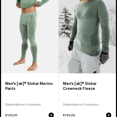
sur
-
-
9
Pantalon
Polaire
en
ras
laine
du
mérinos
cou
[ak]®
[ak]®
Slokar
Slokar
homme
homme
Men's [ak]® Slokar Merino
Men's [ak]® Slokar
Pants
Crewneck Fleece
Disponible en 2 couleurs
Disponible en 2 couleurs
€135,00
€135,00