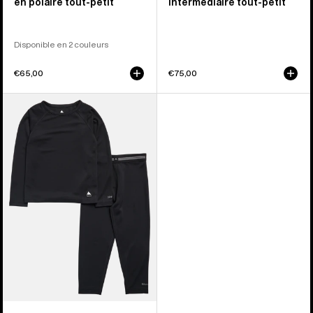
en polaire tout-petit
intermédiaire tout-petit
Disponible en 2 couleurs
€65,00
€75,00
Burton
–
Ensemble
sous-
vêtement
léger
tout-
petit