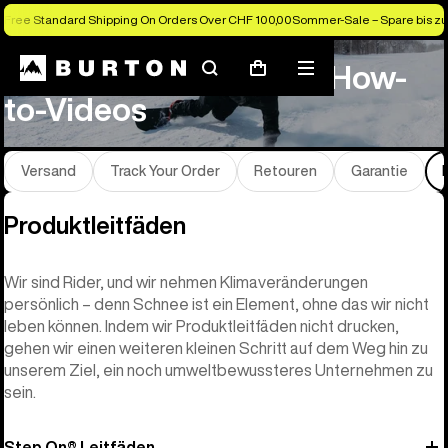
Free Standard Shipping On Orders Over CHF 100,00
Sommer-Sale – Spare bis zu
Produktleitfäden und How-
Suchen
Menü
Warenkorb
to-Videos
Versand
Track Your Order
Retouren
Garantie
Produktleitfäden
Wir sind Rider, und wir nehmen Klimaveränderungen
persönlich – denn Schnee ist ein Element, ohne das wir nicht
leben können. Indem wir Produktleitfäden nicht drucken,
gehen wir einen weiteren kleinen Schritt auf dem Weg hin zu
unserem Ziel, ein noch umweltbewussteres Unternehmen zu
sein.
Step On® Leitfäden