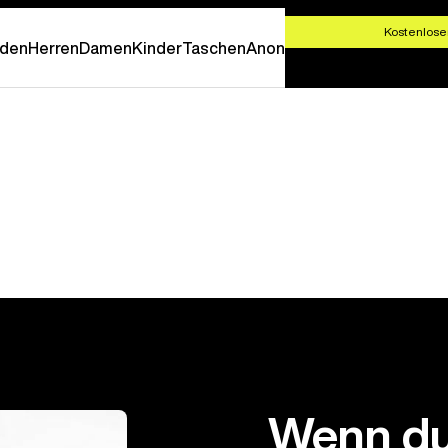
T SHOPPEN
Kostenlose
den
Herren
Damen
Kinder
Taschen
Anon
Wenn du