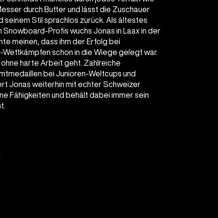
esser durch Butter und lässt die Zuschauer
d seinem Stil sprachlos zurück. Als ältestes
 Snowboard-Profis wuchs Jonas in Laax in der
te meinen, dass ihm der Erfolg bei
e-Wettkämpfen schon in die Wiege gelegt war.
 ohne harte Arbeit geht. Zahlreiche
tmedaillen bei Junioren-Weltcups und
ert Jonas weiterhin mit echter Schweizer
eine Fähigkeiten und behält dabei immer sein
t.
g