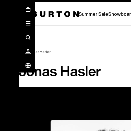
Sommer-Sale – Spare bis zu 50 % –
JETZ
Summer Sale
Snowboar
Team
Jonas Hasler
Jonas Hasler