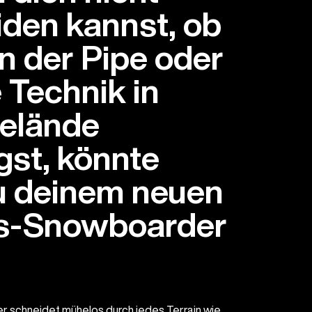
iden kannst, ob
in der Pipe oder
 Technik in
elände
gst, könnte
u deinem neuen
gs-Snowboarder
r schneidet mühelos durch jedes Terrain wie