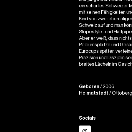
ein scharfes Schweizer M
mit seinen Fähigkeiten un
Kind von zwei ehemaligen
Schweiz auf und man könn
Slopestyle- und Halfpip
Aber er weiß, dass nichts
Podiumsplätze und Gesam
Eurocups später, verfein
Präzision und Disziplin s
breites Lächeln im Gesich
Geboren
/ 2006
Heimatstadt
/ Ottober
Socials