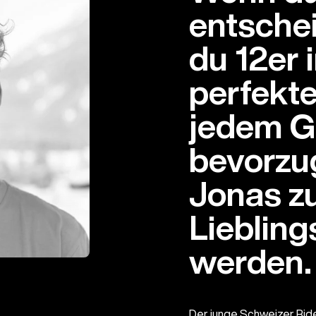
entsche
du 12er 
perfekte
jedem G
bevorzu
Jonas z
Lieblin
werden.
Der junge Schweizer Ride