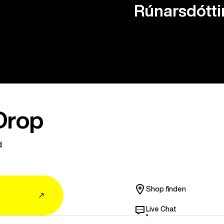
Rúnarsdótti
Drop
d
Shop finden
↗
Live Chat