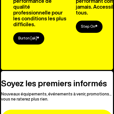
performance de
performant co
qualité
jamais. Accessib
professionnelle pour
tous.
les conditions les plus
difficiles.
Step On®
Burton [ak]®
Découvre n
Soyez les premiers informés
Nouveaux équipements, événements à venir, promotions...
vous ne raterez plus rien.