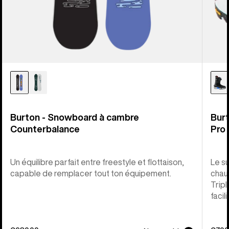
Burton - Snowboard à cambre
Bur
Counterbalance
Pro
Un équilibre parfait entre freestyle et flottaison,
Le s
capable de remplacer tout ton équipement.
chau
Tripl
facil