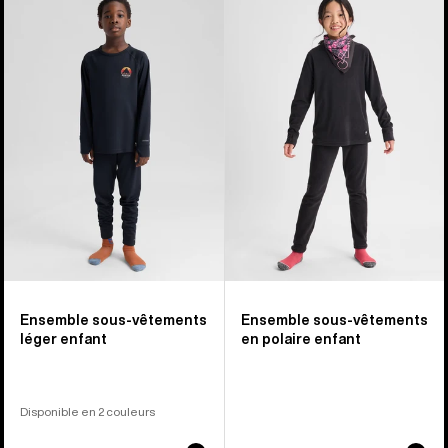
sur
-
-
5
Ensemble
Ensemble
sous-
sous-
vêtements
vêtements
léger
en
enfant
polaire
enfant
Ensemble sous-vêtements
Ensemble sous-vêtements
léger enfant
en polaire enfant
Disponible en 2 couleurs