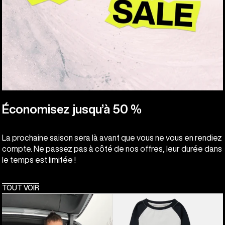
Économisez jusqu’à 50 %
La prochaine saison sera là avant que vous ne vous en rendiez
compte. Ne passez pas à côté de nos offres, leur durée dans
le temps est limitée !
TOUT VOIR
Burton
Burton
–
-
Ensemble
Ensemble