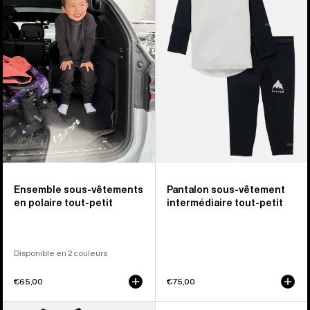
sous-
de
vêtement
sous-
en
vêtements
polaire
intermédiaires
tout-
enfant
petit
et
tout-
petit
Ensemble sous-vêtements
Pantalon sous-vêtement
en polaire tout-petit
intermédiaire tout-petit
Disponible en 2 couleurs
€65,00
€75,00
Burton