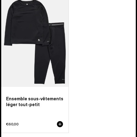
–
Ensemble
sous-
vêtement
léger
tout-
petit
Ensemble sous-vêtements
léger tout-petit
€60,00