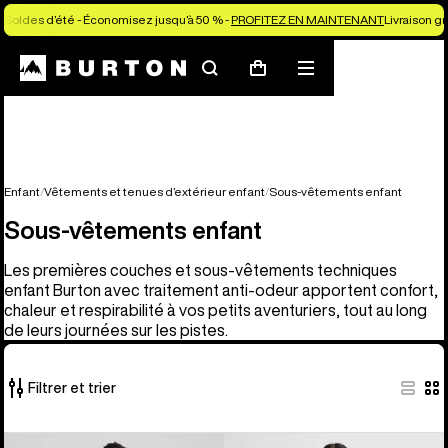
Soldes d’été - Économisez jusqu’à 50 % -
PROFITEZ EN MAINTENANT
Livraison g
Rechercher
Menu
Panier
Enfant
Vêtements et tenues d’extérieur enfant
Sous-vêtements enfant
Sous-vêtements enfant
Les premières couches et sous-vêtements techniques
enfant Burton avec traitement anti-odeur apportent confort,
chaleur et respirabilité à vos petits aventuriers, tout au long
de leurs journées sur les pistes.
Filtrer et trier
5 produits
Burton
Burton