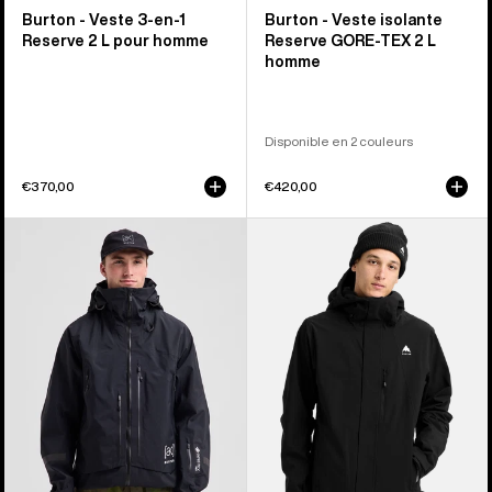
Burton - Veste 3-en-1
Burton - Veste isolante
Reserve 2 L pour homme
Reserve GORE-TEX 2 L
homme
Disponible en 2 couleurs
€370,00
€420,00
Burton
Burton
-
-
Veste
Veste
[ak]®
extensible
Acamar
Reserve
GORE-
2 L
TEX
homme
PRO
3 L
homme