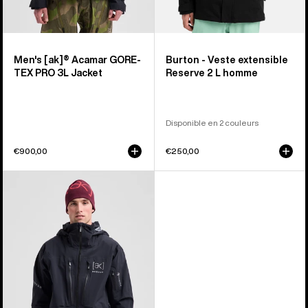
Men's [ak]® Acamar GORE-
Burton - Veste extensible
TEX PRO 3L Jacket
Reserve 2 L homme
Disponible en 2 couleurs
€900,00
€250,00
Burton
-
Veste
extensible
[ak]®
Hover
GORE-
TEX