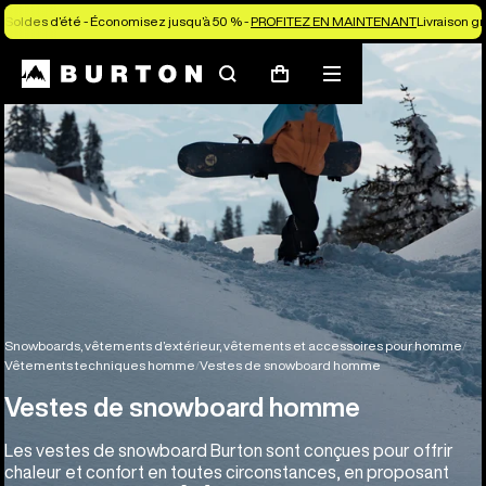
Soldes d’été - Économisez jusqu’à 50 % -
PROFITEZ EN MAINTENANT
Livraison g
Rechercher
Menu
Panier
Snowboards, vêtements d’extérieur, vêtements et accessoires pour homme
Vêtements techniques homme
Vestes de snowboard homme
Vestes de snowboard homme
Les vestes de snowboard Burton sont conçues pour offrir
chaleur et confort en toutes circonstances, en proposant