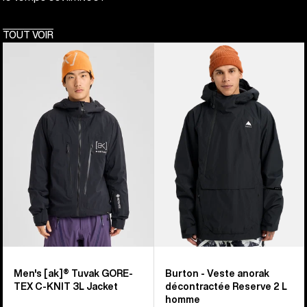
TOUT VOIR
Burton
Burton
-
-
Veste
Veste
[ak]®
anorak
Tuvak
décontractée
GORE-
Reserve
TEX
2 L
C-
homme
KNIT
3 L
homme
Men's [ak]® Tuvak GORE-
Burton - Veste anorak
TEX C-KNIT 3L Jacket
décontractée Reserve 2 L
homme