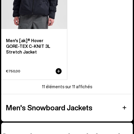
C-
Knit
3 L
homme
Men's [ak]® Hover
GORE‑TEX C-KNIT 3L
Stretch Jacket
€750,00
11 éléments sur 11 affichés
Men's Snowboard Jackets