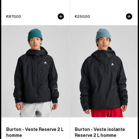
€870,00
€250,00
Burton
Burton
-
-
Veste
Veste
Reserve
isolante
2 L
Reserve
homme
2 L
homme
Burton - Veste Reserve 2 L
Burton - Veste isolante
homme
Reserve 2 L homme