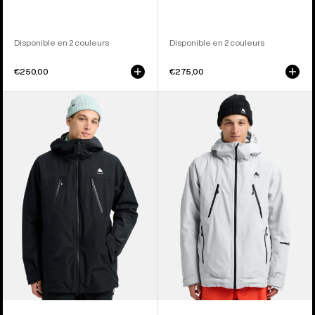
Disponible en 2 couleurs
Disponible en 2 couleurs
€250,00
€275,00
Burton
Burton
-
-
Veste
Veste
3-
isolante
en-
Reserve
1
GORE-
Reserve
TEX
2 L
2 L
pour
homme
homme