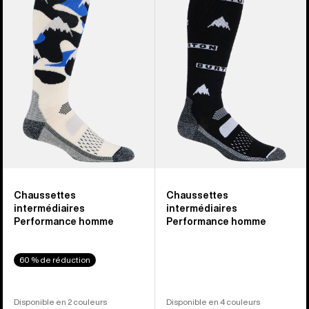
Chaussettes
Chaussettes
Performance
Performance
intermédiaires
intermédiaires
homme
homme
Chaussettes
Chaussettes
intermédiaires
intermédiaires
Performance homme
Performance homme
60 % de réduction
Disponible en 2 couleurs
Disponible en 4 couleurs