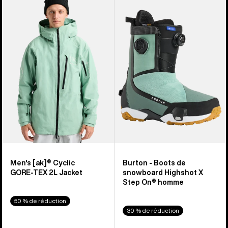
sur
Veste
-
919
[ak]®
Boots
Cyclic
de
GORE-
snowboard
TEX
Highshot
2 L
X
homme
Step
On®
homme
Men's [ak]® Cyclic
Burton - Boots de
GORE‑TEX 2L Jacket
snowboard Highshot X
Step On® homme
50 % de réduction
30 % de réduction