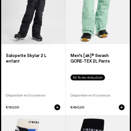
2 L
homme
Salopette Skylar 2 L
Men's [ak]® Swash
enfant
GORE‑TEX 2L Pants
50 % de réduction
Disponible en 5 couleurs
Disponible en 6 couleurs
€160,00
€460,00
Burton
Burton
-
-