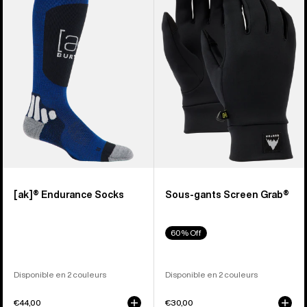
Chaussettes
Sous-
[ak]®
gants
Endurance
Screen
Grab®
[ak]® Endurance Socks
Sous-gants Screen Grab®
60% Off
Disponible en 2 couleurs
Disponible en 2 couleurs
€44,00
€30,00