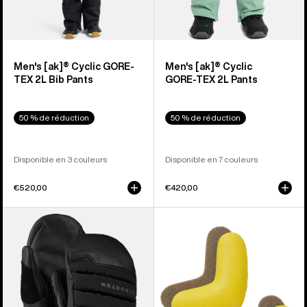
Men's [ak]® Cyclic GORE-
Men's [ak]® Cyclic
TEX 2L Bib Pants
GORE‑TEX 2L Pants
50 % de réduction
50 % de réduction
Disponible en 3 couleurs
Disponible en 7 couleurs
€520,00
€420,00
Burton
Burton
-
-
Moufles
J-
[ak]®
Bar
Windstopper
(Lot
Oven
de )