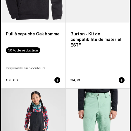
Pull à capuche Oak homme
Burton - Kit de
compatibilité de matériel
EST®
50 % de réduction
Disponible en 5 couleurs
€75,00
€4,00
Burton
Burton -
-
Pantalon
Salopette
Swash
Skylar
[ak]®
2 L
GORE-
enfant
TEX