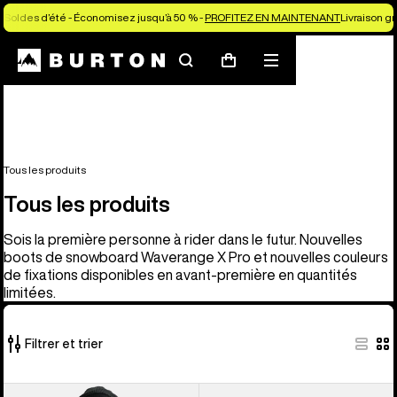
Soldes d’été - Économisez jusqu’à 50 % -
PROFITEZ EN MAINTENANT
Livraison g
Rechercher
Menu
Panier
Tous les produits
Tous les produits
Sois la première personne à rider dans le futur. Nouvelles
boots de snowboard Waverange X Pro et nouvelles couleurs
de fixations disponibles en avant-première en quantités
limitées.
Filtrer et trier
919 produits
Burton -
Burton