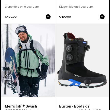
Disponible en 9 couleurs
Disponible en 4 couleurs
€490,00
€490,00
Burton
Burton
-
-
Veste
Boots
[ak]®
de
Swash
snowboard
GORE‑TEX
Highshot
2 L
X
homme
Pro
Step
On®
homme
Men's [ak]® Swash
Burton - Boots de