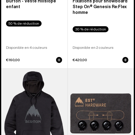
Burton - Veste Hillslope
Fixations pour snowboard
enfant
Step On® Genesis Re:Flex
homme
50 % de réduction
30 % de réduction
Disponible en 4 couleurs
Disponible en 2 couleurs
€160,00
€420,00
Burton
Burton
-
-
Pull
Kit
à
de
capuche
compatibilité
Oak
de
homme
matériel
EST®