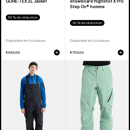
GORE‑TEX 2L Jacket
snowboard Highshot X Pro
Step On® homme
50 % de réduction
30 % de réduction
Disponible en 5 couleurs
Disponible en 2 couleurs
€560,00
€700,00
Burton
Burton
-
-
Salopette
Pantalon
[ak]®
[ak]®
Cyclic
Cyclic
GORE-
GORE-
TEX
TEX
2 L
2 L
homme
homme