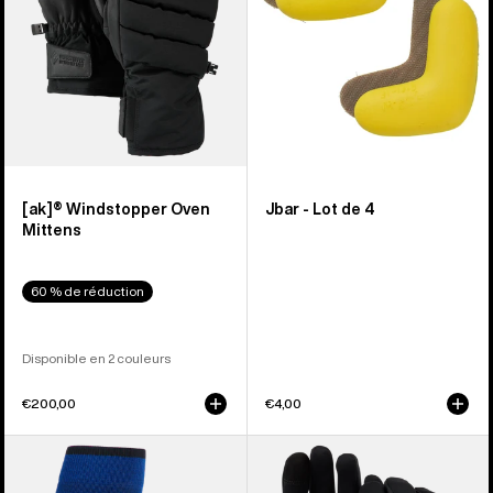
[ak]® Windstopper Oven
Jbar - Lot de 4
Mittens
60 % de réduction
Disponible en 2 couleurs
€200,00
€4,00
Burton
Burton
-
-