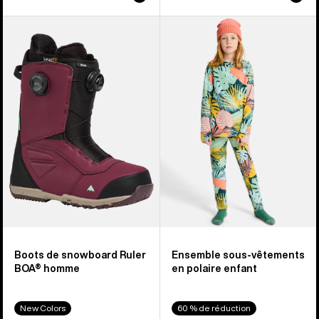
Burton
Burton
-
-
Boots
Ensemble
de
sous-
snowboard
vêtements
Ruler
en
BOA®
polaire
pour
enfant
homme
Boots de snowboard Ruler
Ensemble sous-vêtements
BOA® homme
en polaire enfant
New Colors
60 % de réduction