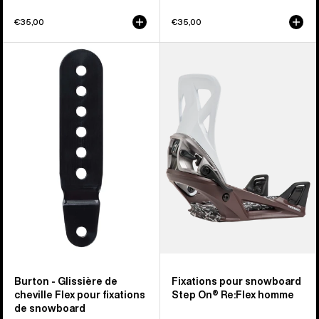
€35,00
€35,00
Burton
Burton
-
-
Glissière
Fixations
de
pour
cheville
snowboard
Flex
Step
pour
On®
fixations
Re:Flex
de
pour
snowboard
homme
Burton - Glissière de
Fixations pour snowboard
cheville Flex pour fixations
Step On® Re:Flex homme
de snowboard