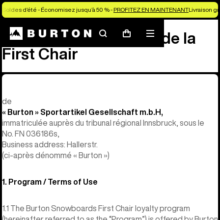
Soldes d’été - Économisez jusqu’à 50 % -
PROFITEZ EN MAINTENANT
Livraison g
Conditions générales de la
Rechercher
Menu
Panier
First Chair
de
« Burton » Sportartikel Gesellschaft m.b.H,
immatriculée auprès du tribunal régional Innsbruck, sous le
No. FN 036186s,
Business address: Hallerstr.
(ci-après dénommé « Burton »)
1. Program / Terms of Use
1.1 The Burton Snowboards First Chair loyalty program
(hereinafter referred to as the “Program”) is offered by Burton