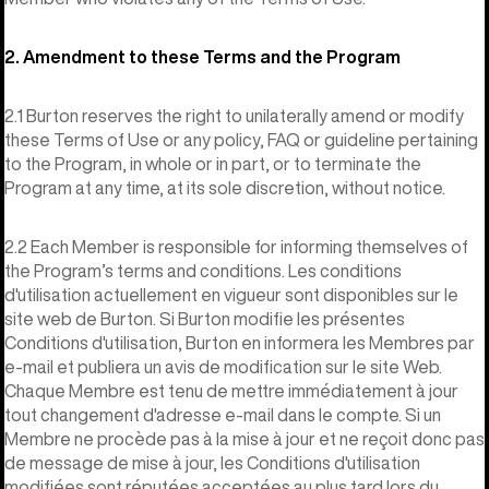
2. Amendment to these Terms and the Program
2.1 Burton reserves the right to unilaterally amend or modify
these Terms of Use or any policy, FAQ or guideline pertaining
to the Program, in whole or in part, or to terminate the
Program at any time, at its sole discretion, without notice.
2.2 Each Member is responsible for informing themselves of
the Program’s terms and conditions. Les conditions
d'utilisation actuellement en vigueur sont disponibles sur le
site web de Burton. Si Burton modifie les présentes
Conditions d'utilisation, Burton en informera les Membres par
e-mail et publiera un avis de modification sur le site Web.
Chaque Membre est tenu de mettre immédiatement à jour
tout changement d'adresse e-mail dans le compte. Si un
Membre ne procède pas à la mise à jour et ne reçoit donc pas
de message de mise à jour, les Conditions d'utilisation
modifiées sont réputées acceptées au plus tard lors du