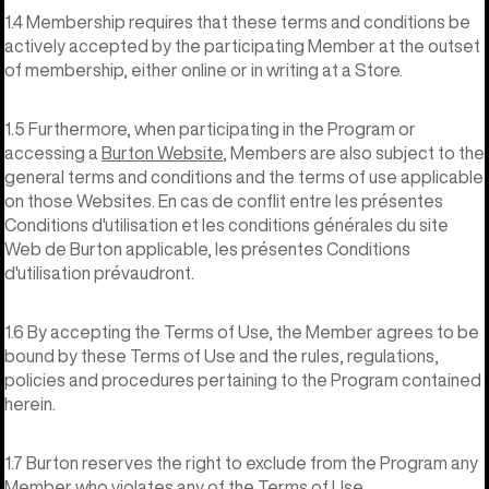
1.4 Membership requires that these terms and conditions be
actively accepted by the participating Member at the outset
of membership, either online or in writing at a Store.
1.5 Furthermore, when participating in the Program or
accessing a
Burton Website
, Members are also subject to the
general terms and conditions and the terms of use applicable
on those Websites. En cas de conflit entre les présentes
Conditions d'utilisation et les conditions générales du site
Web de Burton applicable, les présentes Conditions
d'utilisation prévaudront.
1.6 By accepting the Terms of Use, the Member agrees to be
bound by these Terms of Use and the rules, regulations,
policies and procedures pertaining to the Program contained
herein.
1.7 Burton reserves the right to exclude from the Program any
Member who violates any of the Terms of Use.