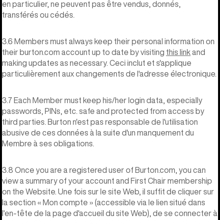
en particulier, ne peuvent pas être vendus, donnés,
transférés ou cédés.
3.6 Members must always keep their personal information on
their burton.com account up to date by visiting
this link
and
making updates as necessary. Ceci inclut et s'applique
particulièrement aux changements de l'adresse électronique.
3.7 Each Member must keep his/her login data, especially
passwords, PINs, etc. safe and protected from access by
third parties. Burton n'est pas responsable de l'utilisation
abusive de ces données à la suite d'un manquement du
Membre à ses obligations.
3.8 Once you are a registered user of Burton.com, you can
view a summary of your account and First Chair membership
on the Website. Une fois sur le site Web, il suffit de cliquer sur
la section « Mon compte » (accessible via le lien situé dans
l'en-tête de la page d'accueil du site Web), de se connecter à