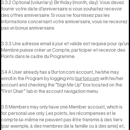
3.3.2 Optional (voluntary): Birthday (month, day). Vous devez
fournir votre date d’anniversaire si vous souhaitez recevoir
des offres anniversaire. Si vous ne fournissez pas les
informations concernant votre anniversaire, vous ne recevrez
pas un bonus anniversaire.
3.3.3 Une adresse email à jour et valide est requise pour qu’un
Membre puisse créer un Compte, participer et recevoir des
Points dans le cadre du Programme.
3.4 A User already has a Burton.com account, he/she may
enroll in the Program by logging into
burton.com
with his/her
account and checking the “Sign Me Up” box located on the
“First Chair” tab in the account navigation menu.
3.5 Members may only have one Member account, which is
for personal use only. Les points, les récompenses et le
compte lui-même ne peuvent pas être transmis à des tiers
(par exemple, à des membres de la famille ou à des amis) et,