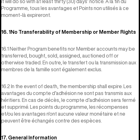
it will do so with at least thirty (30) days’ notice. À la fin du
Programme, tous les avantages et Points non utilisés à ce
moment-là expireront.
16. 1No Transferability of Membership or Member Rights
16.1 Neither Program benefits nor Member accounts may be
transferred, bought, sold, assigned, auctioned off or
otherwise traded. En outre, le transfert ou la transmission aux
membres de la famille sont également exclus.
16.2 In the event of death, the membership shall expire. Les
avantages du compte d’adhésion ne sont pas transmis aux
héritiers. En cas de décès, le compte d’adhésion sera fermé
et supprimé. Les points du programme, les récompenses
et/ou les avantages n'ont aucune valeur monétaire et ne
peuvent être échangés contre des espèces.
17. General Information