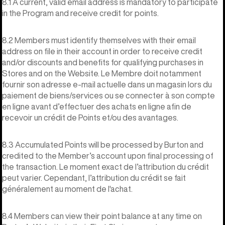
8.1 A current, valid email address is mandatory to participate
in the Program and receive credit for points.
8.2 Members must identify themselves with their email
address on file in their account in order to receive credit
and/or discounts and benefits for qualifying purchases in
Stores and on the Website. Le Membre doit notamment
fournir son adresse e-mail actuelle dans un magasin lors du
paiement de biens/services ou se connecter à son compte
en ligne avant d’effectuer des achats en ligne afin de
recevoir un crédit de Points et/ou des avantages.
8.3 Accumulated Points will be processed by Burton and
credited to the Member’s account upon final processing of
the transaction. Le moment exact de l’attribution du crédit
peut varier. Cependant, l’attribution du crédit se fait
généralement au moment de l'achat.
8.4 Members can view their point balance at any time on