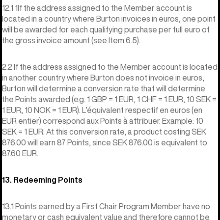
12.1 1If the address assigned to the Member account is
located in a country where Burton invoices in euros, one point
will be awarded for each qualifying purchase per full euro of
the gross invoice amount (see Item 6.5).
2.2 If the address assigned to the Member account is located
in another country where Burton does not invoice in euros,
Burton will determine a conversion rate that will determine
the Points awarded (e.g. 1 GBP = 1 EUR, 1 CHF = 1 EUR, 10 SEK =
1 EUR, 10 NOK = 1 EUR). L’équivalent respectif en euros (en
EUR entier) correspond aux Points à attribuer. Example: 10
SEK = 1 EUR: At this conversion rate, a product costing SEK
876.00 will earn 87 Points, since SEK 876.00 is equivalent to
87.60 EUR.
13. Redeeming Points
13.1 Points earned by a First Chair Program Member have no
monetary or cash equivalent value and therefore cannot be