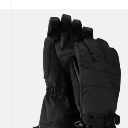
Burton
-
Gants
Profile
femme