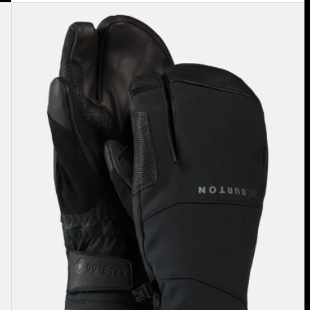
Burton
-
Moufles
[ak]®
Clutch
GORE-
TEX