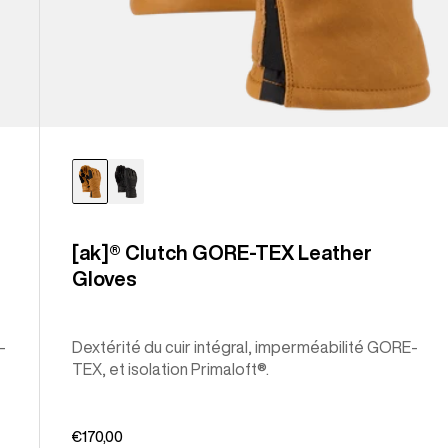
[ak]® Clutch GORE-TEX Leather
Gloves
-
Dextérité du cuir intégral, imperméabilité GORE-
TEX, et isolation Primaloft®.
€170,00