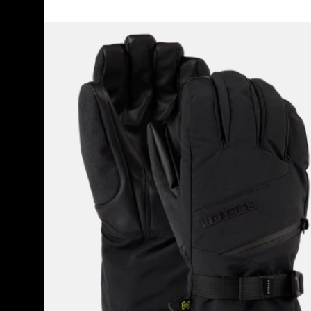
Burton
-
Gants
GORE-
TEX
femme