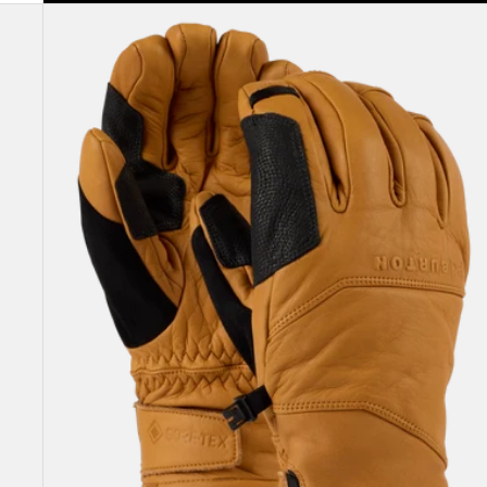
Burton
-
Gants
en
cuir
[ak]®
Clutch
GORE-
TEX