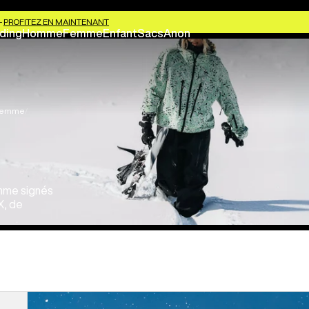
-
PROFITEZ EN MAINTENANT
ding
Homme
Femme
Enfant
Sacs
Anon
 femme
mme signés
X, de