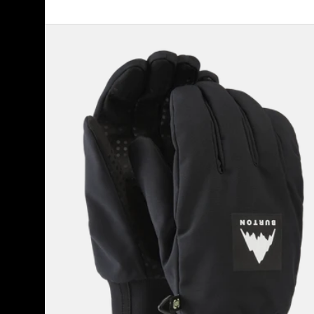
Burton
-
Gants
Throttle