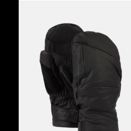
Burton
-
Moufles
en
cuir
[ak]®
Clutch
GORE-
TEX