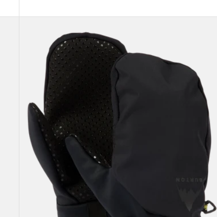
Burton
-
Moufles
Park