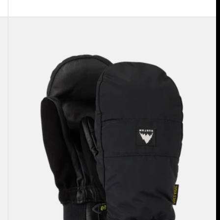
Burton
-
Moufles
Treeline