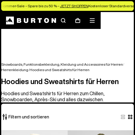
Sommer-Sale – Spare bis zu 50 % –
JETZT SHOPPEN
Kostenloser Standardversan
Suchen
Menü
Warenkorb
Snowboards, Funktionsbekleidung, Kleidung und Accessoires für Herren
Herrenkleidung
Hoodies und Sweatshirts für Herren
Hoodies und Sweatshirts für Herren
Hoodies und Sweatshirts für Herren zum Chillen,
Snowboarden, Après-Ski und alles dazwischen.
Filtern und sortieren
17
Burton
Burton