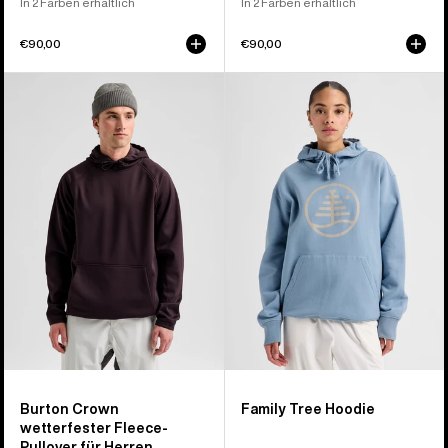
In 2 Farben erhältlich
In 2 Farben erhältlich
€90,00
€90,00
Burton
Burton
Crown
Family
wetterfester
Tree
Fleece-
Hoodie
Pullover
für
Herren
Burton Crown
Family Tree Hoodie
wetterfester Fleece-
Pullover für Herren