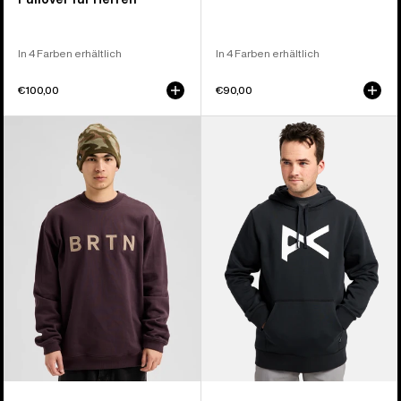
In 4 Farben erhältlich
In 4 Farben erhältlich
€100,00
€90,00
Burton
Anon
BRTN
Pullover
Sweatshirt
Hoodie
mit
Rundhalsausschnitt