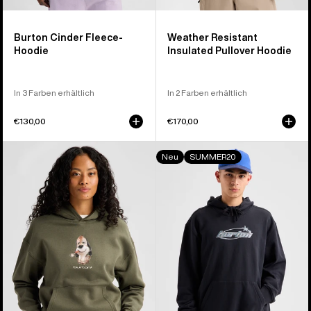
Burton Cinder Fleece-
Weather Resistant
Hoodie
Insulated Pullover Hoodie
In 3 Farben erhältlich
In 2 Farben erhältlich
€130,00
€170,00
Burton
Blossom
Neu
SUMMER20
Short
27
Fuse
Pullover
Hoodie
Hoodie