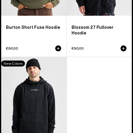
Burton Short Fuse Hoodie
Blossom 27 Pullover
Hoodie
€90,00
€90,00
Burton
New Colors
Oak
Hoodie
für
Herren