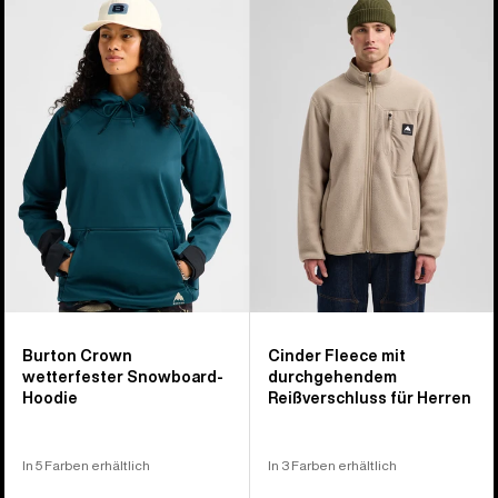
von
Crown
Cinder
17
wetterfester
Fleeceoberteil
Produkten
Snowboard-
mit
Hoodie
durchgehendem
Reißverschluss
für
Herren
Burton Crown
Cinder Fleece mit
wetterfester Snowboard-
durchgehendem
Hoodie
Reißverschluss für Herren
In 5 Farben erhältlich
In 3 Farben erhältlich