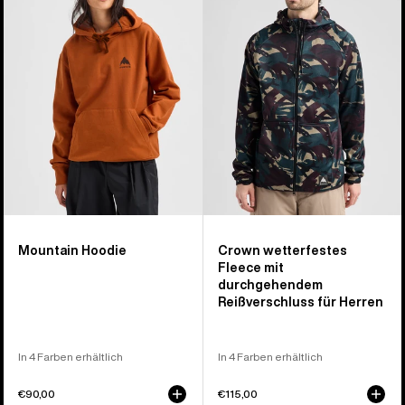
Hoodie
wetterfeste
Fleece-
Jacke
mit
durchgehendem
Reißverschluss
für
Herren
Mountain Hoodie
Crown wetterfestes
Fleece mit
durchgehendem
Reißverschluss für Herren
In 4 Farben erhältlich
In 4 Farben erhältlich
€90,00
€115,00