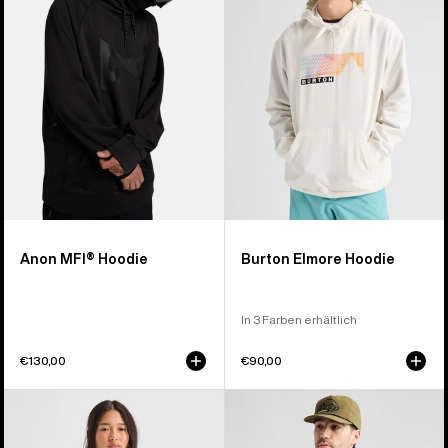
Anon MFI® Hoodie
Burton Elmore Hoodie
In 3 Farben erhältlich
€130,00
€90,00
Burton
Burton
Mountain
Crown