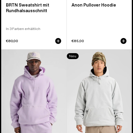
BRTN Sweatshirt mit
Anon Pullover Hoodie
Rundhalsausschnitt
In 3 Farben erhältlich
€80,00
€85,00
Burton
Burton
Neu
Cinder
Weather
Fleece-
Resistant
Hoodie
Insulated
Pullover
Hoodie