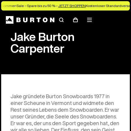
Sommer-Sale – Spare bis zu 50 % –
JETZT SHOPPEN
Kostenloser Standardversan
Suchen
Menü
Warenkorb
Jake Burton
Carpenter
Jake gründete Burton Snowboards 1977 in
einer Scheune in Vermont und widmete den
Rest seines Lebens dem Snowboarden. Er war
unser Gründer, die Seele des Snowboardens.
Er war es, der uns den Sport gegeben hat, den
wir alle so lieben. Der Einfluss, den sein Geist