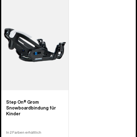
Burton
Step On®
Grom
Snowboardbindung
für
Kinder
Step On® Grom
Snowboardbindung für
Kinder
In 2 Farben erhältlich