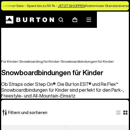
Sommer-Sale – Spare bis zu 50 % –
JETZT SHOPPEN
Kostenloser Standardversan
Suchen
Menü
Warenkorb
Für Kinder
Snowboarding für Kinder
Snowboardbindungen für Kinder
Snowboardbindungen für Kinder
Ob Straps oder Step On®: Die Burton EST® und Re:Flex™
Snowboardbindungen für Kinder sind perfekt für den Park-,
Freestyle- und All-Mountain-Einsatz
Filtern und sortieren
5
Burton
Burton