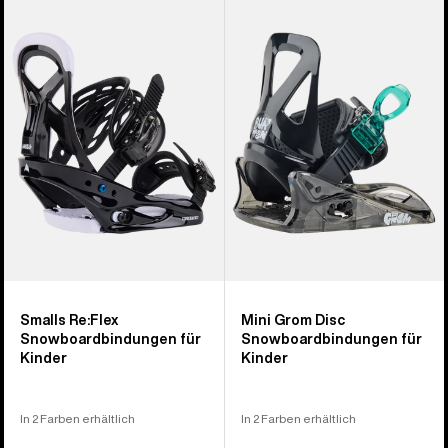
von
Smalls
Mini
5
Re:Flex
Grom
Produkten
Snowboardbindung
Disc
für
Snowboardbindung
Kinder
für
Kinder
Smalls Re:Flex
Mini Grom Disc
Snowboardbindungen für
Snowboardbindungen für
Kinder
Kinder
In 2 Farben erhältlich
In 2 Farben erhältlich