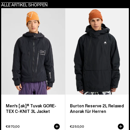
ALLE ARTIKEL SHOPPEN
Burton
Burton
[ak]®
Reserve
Tuvak
2L
GORE-
Relaxed
TEX
Anorak
C-
für
KNIT
Herren
3L
Jacke
für
Herren
Men's [ak]® Tuvak GORE-
Burton Reserve 2L Relaxed
TEX C-KNIT 3L Jacket
Anorak für Herren
€870,00
€250,00