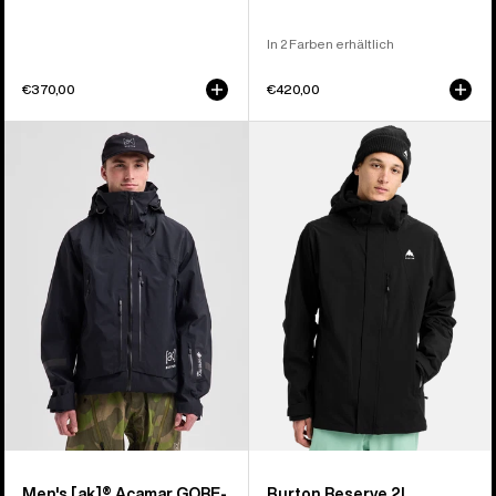
In 2 Farben erhältlich
€370,00
€420,00
Burton
Burton
[ak]®
Reserve
Acamar
2L
GORE-
Stretch-
TEX
Jacke
PRO
für
3L
Herren
Jacke
für
Herren
Men's [ak]® Acamar GORE-
Burton Reserve 2L