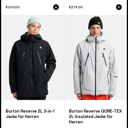
€250,00
€275,00
Burton
Burton
Reserve
Reserve
2L
GORE-
3-
TEX
in-
2L
1
Insulated
Jacke
Jacke
für
für
Herren
Herren
Burton Reserve 2L 3-in-1
Burton Reserve GORE-TEX
Jacke für Herren
2L Insulated Jacke für
Herren