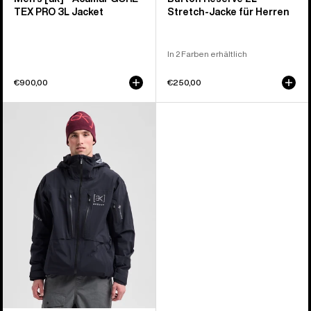
TEX PRO 3L Jacket
Stretch-Jacke für Herren
In 2 Farben erhältlich
€900,00
€250,00
Burton
[ak]®
Hover
GORE‑TEX
C-
KNIT
3L
Stretch-
Jacke
für
Herren