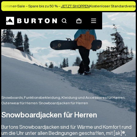
Sommer-Sale – Spare bis zu 50 % –
JETZT SHOPPEN
Kostenloser Standardversan
Suchen
Menü
Warenkorb
Snowboards, Funktionsbekleidung, Kleidung und Accessoires für Herren
Outerwear für Herren
Snowboardjacken für Herren
Snowboardjacken für Herren
Burtons Snowboardjacken sind für Wärme und Komfort rund
um die Uhr unter allen Bedingungen geschaffen, mit [ak]®,