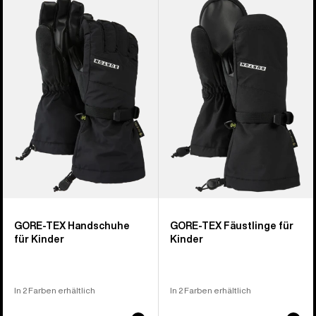
von
GORE-
GORE-
14
TEX
TEX
Produkten
Handschuhe
Fäustlinge
für
für
Kinder
Kinder
GORE-TEX Handschuhe
GORE-TEX Fäustlinge für
für Kinder
Kinder
In 2 Farben erhältlich
In 2 Farben erhältlich