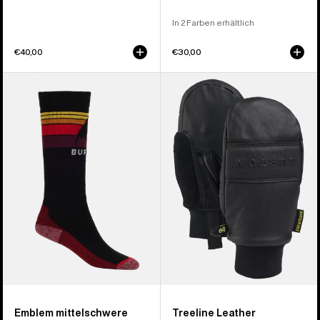
In 2 Farben erhältlich
€40,00
€30,00
Burton
Burton
Emblem
Treeline
Mittelschwere
Lederfäustlinge
Socken
für
für
Kinder
Kinder
Emblem mittelschwere
Treeline Leather