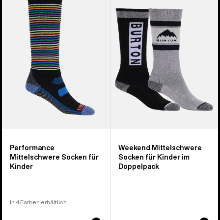
Performance
Weekend
Mittelschwere
Midweight
Socken
Socken
für
für
Kinder
Kinder
(2er-
Pack)
Performance
Weekend Mittelschwere
Mittelschwere Socken für
Socken für Kinder im
Kinder
Doppelpack
In 4 Farben erhältlich