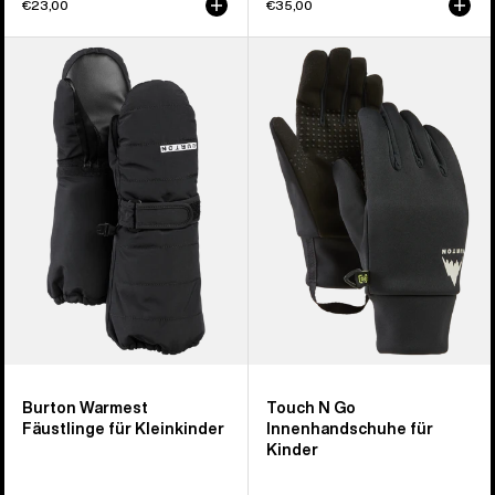
€23,00
€35,00
Burton
Burton
Warmest
Touch-
Fäustlinge
N-
für
Go
Kleinkinder
Innenhandschuhe
für
Kinder
Burton Warmest
Touch N Go
Fäustlinge für Kleinkinder
Innenhandschuhe für
Kinder