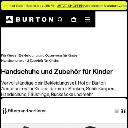
Sommer-Sale – Spare bis zu 50 % –
JETZT SHOPPEN
Kostenloser Standardversan
Suchen
Menü
Warenkorb
Für Kinder
Bekleidung und Outerwear für Kinder
Handschuhe und Zubehör für Kinder
Handschuhe und Zubehör für Kinder
Vervollständige dein Bekleidungsset. Hol dir Burton
Accessoires für Kinder, darunter Socken, Schildkappen,
Handschuhe, Fäustlinge, Rucksäcke und mehr.
Filtern und sortieren
14
Burton
Burton