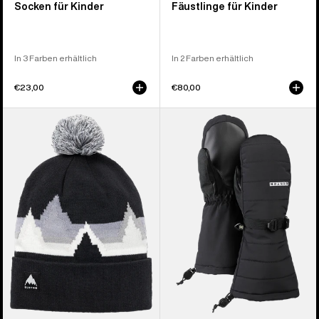
Socken für Kinder
Fäustlinge für Kinder
In 3 Farben erhältlich
In 2 Farben erhältlich
€23,00
€80,00
Burton
Burton
Recycelte
Warmest
Echo
Fäustlinge
Lake
für
Mütze
Kinder
für
Kinder