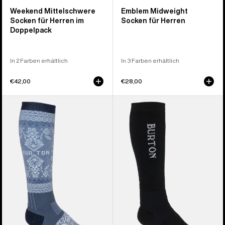
Weekend Mittelschwere
Emblem Midweight
Socken für Herren im
Socken für Herren
Doppelpack
In 2 Farben erhältlich
In 3 Farben erhältlich
€42,00
€28,00
Burton
Burton
Imprint
Imprint
Round
Split
Socke
Toe
für
Socken
Herren
für
Herren