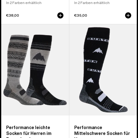
In 2 Farben erhältlich
In 2 Farben erhältlich
€38,00
€35,00
Burton
Burton
Performance
Performance
Lightweight
Midweight
Socken
Socken
für
für
Herren
Herren
(2er-
Pack)
Performance leichte
Performance
Socken für Herren im
Mittelschwere Socken für