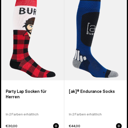
von
Party
[ak]®
10
Lap
Endurance
Produkten
Socken
Socken
für
Herren
Party Lap Socken für
[ak]® Endurance Socks
Herren
In 2 Farben erhältlich
In 2 Farben erhältlich
€30,00
€44,00