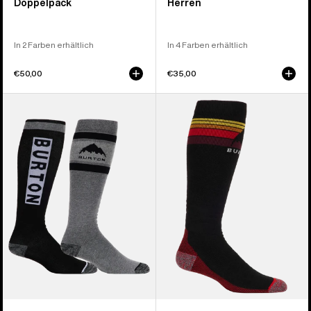
Doppelpack
Herren
In 2 Farben erhältlich
In 4 Farben erhältlich
€50,00
€35,00
Burton
Burton
Weekend
Emblem
Midweight
Midweight
Socken
Socken
für
für
Herren
Herren
(2er-
Pack)