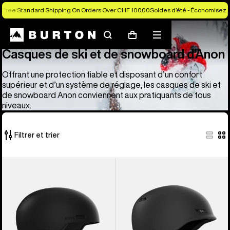
Free Standard Shipping On Orders Over CHF 100,00
Soldes d’été - Économisez j
Masques et casques de ski et de snowboard Anon
Casques de ski et de snowboard d’Anon
Rechercher
Menu
Panier
Casques de ski et de snowboard d’Anon
Offrant une protection fiable et disposant d’un confort
supérieur et d’un système de réglage, les casques de ski et
de snowboard Anon conviennent aux pratiquants de tous
niveaux.
Filtrer et trier
4 produits
Anon
Casque
sur
-
de
4
Casque
ski
Windham
et
WaveCel®
snowboard
de
Rodan