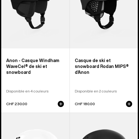
ski
MIPS®
et
d’Anon
snowboard
Anon - Casque Windham
Casque de ski et
WaveCel® de ski et
snowboard Rodan MIPS®
snowboard
d’Anon
Disponible en 4 couleurs
Disponible en 2 couleurs
CHF 230.00
CHF 180.00
Casque
Anon
de
-
ski
Casque