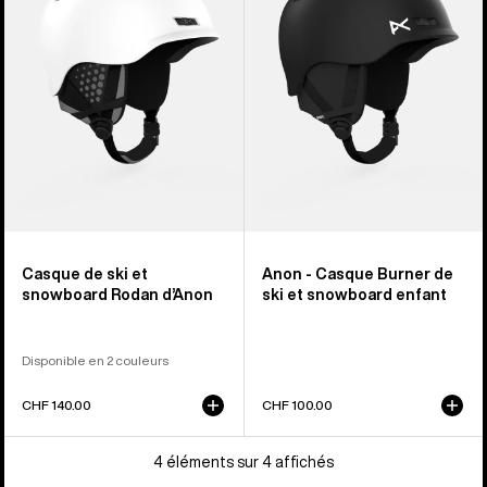
et
Burner
snowboard
de
Rodan
ski
d’Anon
et
snowboard
enfant
Casque de ski et
Anon - Casque Burner de
snowboard Rodan d’Anon
ski et snowboard enfant
Disponible en 2 couleurs
CHF 140.00
CHF 100.00
4 éléments sur 4 affichés