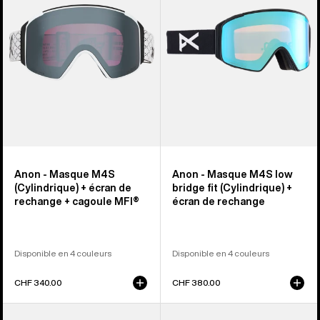
(Cylindrique)
(Cylindrique)
+
+
écran
écran
de
de
rechange
rechange
+
cagoule
MFI®
Anon - Masque M4S
Anon - Masque M4S low
(Cylindrique) + écran de
bridge fit (Cylindrique) +
rechange + cagoule MFI®
écran de rechange
Disponible en 4 couleurs
Disponible en 4 couleurs
CHF 340.00
CHF 380.00
Anon
Anon