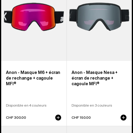
+
+
écran
écran
de
de
rechange
rechange
+
+
cagoule
cagoule
MFI®
MFI®
Anon - Masque M6 + écran
Anon - Masque Nesa +
de rechange + cagoule
écran de rechange +
MFI®
cagoule MFI®
Disponible en 4 couleurs
Disponible en 3 couleurs
CHF 300.00
CHF 150.00
Anon
Anon