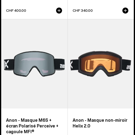
CHF 400.00
CHF 340.00
Anon
Anon
-
-
Masque
Masque
M6S
non-
+
miroir
écran
Helix
Polarisé
2.0
Perceive
+
cagoule
MFI®
Anon - Masque M6S +
Anon - Masque non-miroir
écran Polarisé Perceive +
Helix 2.0
cagoule MFI®