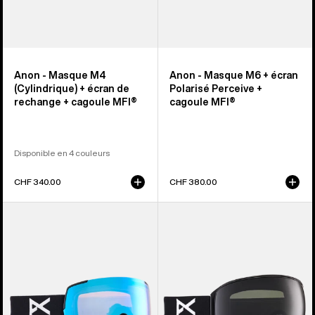
cagoule
MFI®
MFI®
Anon - Masque M4
Anon - Masque M6 + écran
(Cylindrique) + écran de
Polarisé Perceive +
rechange + cagoule MFI®
cagoule MFI®
Disponible en 4 couleurs
CHF 340.00
CHF 380.00
Anon
Anon
-
-
Masque
Masque
M5S
M4
+
(Torique)
écran
+
de
écran