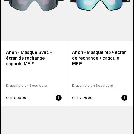
rechange
rechange
+
+
cagoule
cagoule
MFI®
MFI®
Anon - Masque Sync +
Anon - Masque M5 + écran
écran de rechange +
de rechange + cagoule
cagoule MFI®
MFI®
Disponible en 3 couleurs
Disponible en 3 couleurs
CHF 200.00
CHF 320.00
Anon
Anon
-
-
Masque
Masque
M6
Nesa