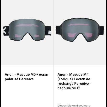
-
-
Masque
Masque
M5
M4
+
(Torique)
écran
+
polarisé
écran
Perceive
de
rechange
Perceive
-
cagoule
MFI®
Anon - Masque M5 + écran
Anon - Masque M4
polarisé Perceive
(Torique) + écran de
rechange Perceive -
cagoule MFI®
Disponible en 4 couleurs