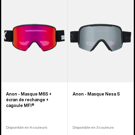
-
-
Masque
Masque
M6S
Nesa
+
S
écran
de
rechange
+
cagoule
MFI®
Anon - Masque M6S +
Anon - Masque Nesa S
écran de rechange +
cagoule MFI®
Disponible en 4 couleurs
Disponible en 3 couleurs