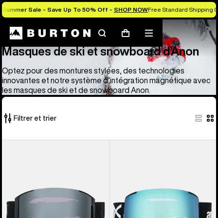
Summer Sale - Save Up To 50% Off -
SHOP NOW
Free Standard Shipping O
Masques et casques de ski et de snowboard Anon
Masques de ski et snowboard d’Anon
Rechercher
Menu
Panier
Masques de ski et snowboard d’Anon
Optez pour des montures stylées, des technologies
innovantes et notre système d’intégration magnétique avec
les masques de ski et de snowboard Anon.
Filtrer et trier
28 produits
Anon
Anon
sur
-
-
28
Masque
Masque
Sync
M5
+
+
écran
écran
de
de