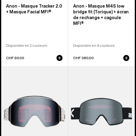
Anon - Masque Tracker 2.0
Anon - Masque M4S low
+ Masque Facial MFI®
bridge fit (Torique) + écran
de rechange + cagoule
MFI®
Disponible en 2 couleurs
Disponible en 4 couleurs
CHF 90.00
CHF 380.00
Anon
Anon
-
-
Masque
Masque
M4
M6
(Cylindrique)
+
+
écran
écran
Polarisé
de
Perceive
rechange
+
+
cagoule