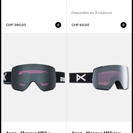
Disponible en 3 couleurs
CHF 380.00
CHF 60.00
Anon
Anon
-
-
Masque
Masque
M5S
M5S
+
+
écran
écran
Polarisé
Polarisé
Perceive
Perceive