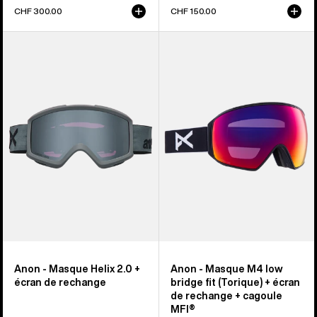
CHF 300.00
CHF 150.00
Anon
Anon
-
-
Masque
Masque
Helix 2.0
M4
+
(Torique)
écran
+
de
écran
rechange
de
rechange
-
cagoule
MFI®
Anon - Masque Helix 2.0 +
Anon - Masque M4 low
écran de rechange
bridge fit (Torique) + écran
de rechange + cagoule
MFI®