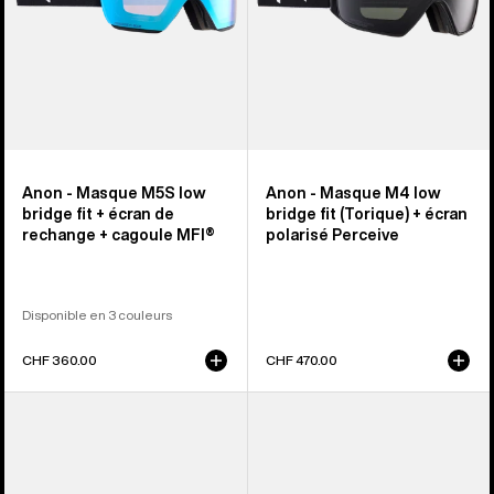
rechange
polarisé
+
Perceive
cagoule
MFI®
Anon - Masque M5S low
Anon - Masque M4 low
bridge fit + écran de
bridge fit (Torique) + écran
rechange + cagoule MFI®
polarisé Perceive
Disponible en 3 couleurs
CHF 360.00
CHF 470.00
Anon
Anon
-
-
Masque
Masque
M4S
M4S