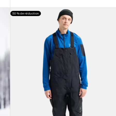
Burton
50 % de réduction
-
Salopette
[ak]®
Cyclic
GORE-
TEX
2 L
homme