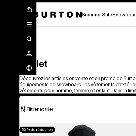
Free Standard Shipping On Orders Over
Summer Sale
Snowboar
Outlet
Outlet
Découvrez les articles en vente et en promo de Burt
équipements de snowboard, les vêtements d’extérieur,
vêtements pour homme, femme et enfant. Dans la limi
Filtrer et trier
326 produits
Burton -
50 % de réduction
sur
Veste