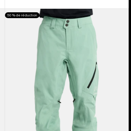
Burton
50 % de réduction
-
Pantalon
[ak]®
Cyclic
GORE-
TEX
2 L
homme