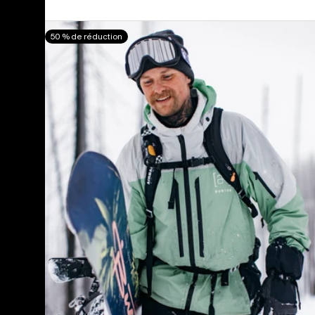
Burton
50 % de réduction
-
Veste
[ak]®
Swash
GORE‑TEX
2 L
homme