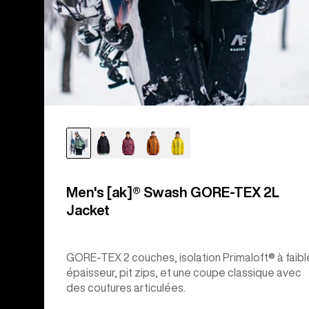
Men's [ak]® Swash GORE‑TEX 2L
Jacket
GORE-TEX 2 couches, isolation Primaloft® à faibl
épaisseur, pit zips, et une coupe classique avec
des coutures articulées.