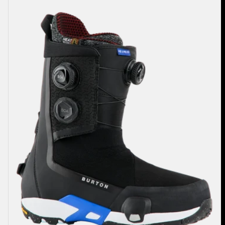
Boots
de
snowboard
Highshot
X
Pro
Step
On®
homme