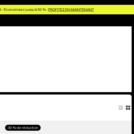
é - Économisez jusqu’à 50 % -
PROFITEZ EN MAINTENANT
Burton
30 % de réduction
-