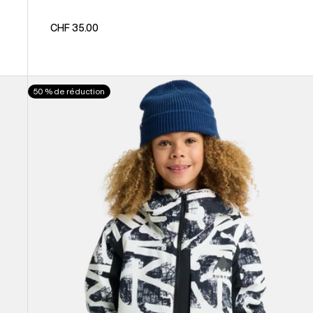
CHF 35.00
Burton
50 % de réduction
-
Veste
Hillslope
enfant