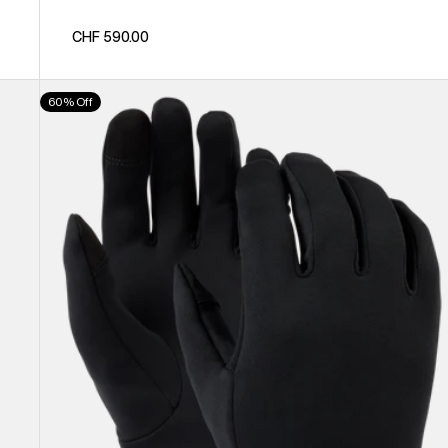
CHF 590.00
Burton
60% Off
-
Sous-
gants
Screen
Grab®