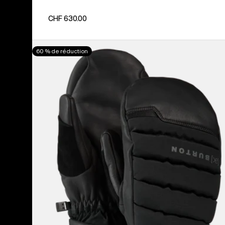
CHF 630.00
Burton
60 % de réduction
-
Moufles
[ak]®
Windstopper
Oven