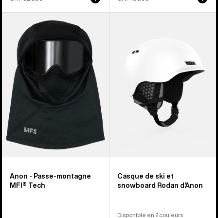
Anon
Casque
-
de
Passe-
ski
montagne
et
MFI®
snowboard
Tech
Rodan
d’Anon
Anon - Passe-montagne
Casque de ski et
MFI® Tech
snowboard Rodan d’Anon
Disponible en 2 couleurs