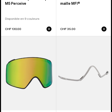
M5 Perceive
maille MFI®
Disponible en 9 couleurs
CHF 130.00
CHF 35.00
Anon
Anon
-
-
Écran
Connexion
pour
pour
masque
masque
M4
MFI®
Perceive
(Gray)
(Cylindrique)