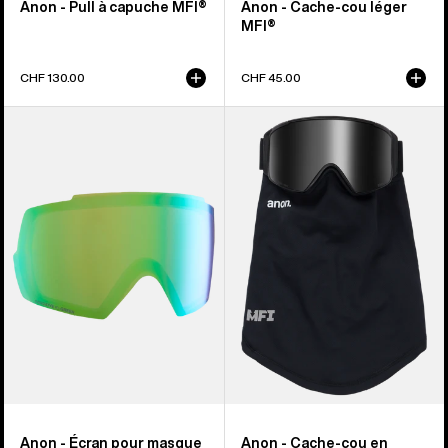
Anon - Pull à capuche MFI®
Anon - Cache-cou léger
MFI®
CHF 130.00
CHF 45.00
Anon
Anon
-
-
Écran
Cache-
pour
cou
masque
en
M5
maille
Perceive
MFI®
Anon - Écran pour masque
Anon - Cache-cou en