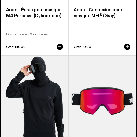
Anon - Écran pour masque
Anon - Connexion pour
M4 Perceive (Cylindrique)
masque MFI® (Gray)
Disponible en 9 couleurs
CHF 140.00
CHF 10.00
Anon
Anon
-
-
Pull
Masque
ras
M6S
du
+
cou
écran
MFI®
de
rechange
+
cagoule
MFI®