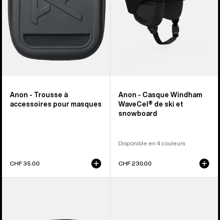
masques
ski
et
snowboard
Anon - Trousse à
Anon - Casque Windham
accessoires pour masques
WaveCel® de ski et
snowboard
Disponible en 4 couleurs
CHF 35.00
CHF 230.00
Anon
Anon
-
-
Écran
Masque
pour
Sync