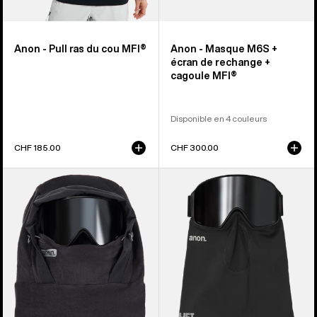
Anon - Pull ras du cou MFI®
Anon - Masque M6S +
écran de rechange +
cagoule MFI®
Disponible en 4 couleurs
CHF 185.00
CHF 300.00
Anon
Anon
-
-
Capuche
Cache-
pour
cou
casque
intermédiaire
en
MFI®
polaire
MFI®