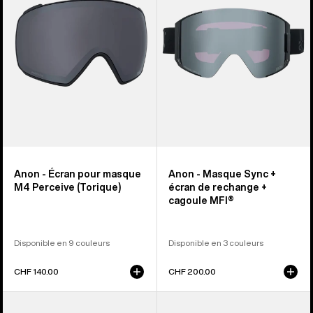
masque
+
M4
écran
Perceive
de
(Torique)
rechange
+
cagoule
MFI®
Anon - Écran pour masque
Anon - Masque Sync +
M4 Perceive (Torique)
écran de rechange +
cagoule MFI®
Disponible en 9 couleurs
Disponible en 3 couleurs
CHF 140.00
CHF 200.00
Anon
Casque