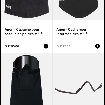
Anon - Capuche pour
Anon - Cache-cou
casque en polaire MFI®
intermédiaire MFI®
CHF 85.00
CHF 70.00
Anon
Anon
-
-
Cache-
Connexion
cou
pour
à
masque
panneaux
MFI®
MFI®
(Black)