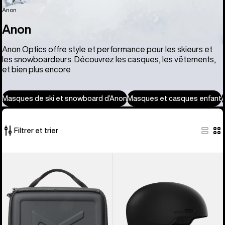
Anon
Anon
Anon Optics offre style et performance pour les skieurs et
les snowboardeurs. Découvrez les casques, les vêtements,
et bien plus encore
Masques de ski et snowboard d’Anon
Masques et casques enfant
Filtrer et trier
86 produits
Anon
Anon
sur
-
-
86
Trousse
Casque
à
Windham
accessoires
WaveCel®
pour
de