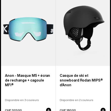
-
de
Masque
ski
M5
et
+
snowboard
écran
Rodan
de
MIPS®
rechange
d’Anon
+
cagoule
MFI®
Anon - Masque M5 + écran
Casque de ski et
de rechange + cagoule
snowboard Rodan MIPS®
MFI®
d’Anon
Disponible en 3 couleurs
Disponible en 2 couleurs
CHF 320.00
CHF 180.00