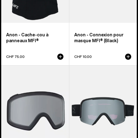
Anon - Cache-cou à
Anon - Connexion pour
panneaux MFI®
masque MFI® (Black)
CHF 75.00
CHF 10.00
Anon
Anon
-
-
Écran
Masque
pour
Nesa
masque
S
M4
(Torique)