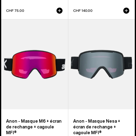
CHF 75.00
CHF 140.00
Anon
Anon
-
-
Masque
Masque
M6
Nesa
+
+
écran
écran
de
de
rechange
rechange
+
+
cagoule
cagoule
MFI®
MFI®
Anon - Masque M6 + écran
Anon - Masque Nesa +
de rechange + cagoule
écran de rechange +
MFI®
cagoule MFI®