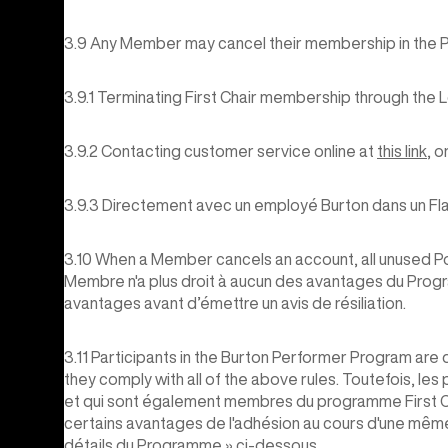
3.9 Any Member may cancel their membership in the Pr
3.9.1 Terminating First Chair membership through the
3.9.2 Contacting customer service online at
this link
, o
3.9.3 Directement avec un employé Burton dans un Fla
3.10 When a Member cancels an account, all unused P
Membre n'a plus droit à aucun des avantages du Progr
avantages avant d’émettre un avis de résiliation.
3.11 Participants in the Burton Performer Program are 
they comply with all of the above rules. Toutefois, l
et qui sont également membres du programme First Chai
certains avantages de l'adhésion au cours d'une même
détails du Programme » ci-dessous.