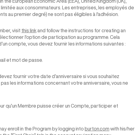
 in the European Economic Area (EEA), United Kingdom (UK),
 limitée aux consommateurs. Les entreprises, les employés de
ts au premier degré) ne sont pas éligibles à l'adhésion.
ber, visit
this link
and follow the instructions for creating an
lectionner l'option de participation au programme. Cela
’un compte, vous devez fournir les informations suivantes :
ail et mot de passe.
 devez fournir votre date d’anniversaire si vous souhaitez
z pas les informations concernant votre anniversaire, vous ne
pour qu’un Membre puisse créer un Compte, participer et
ay enroll in the Program by logging into
burton.com
with his/her