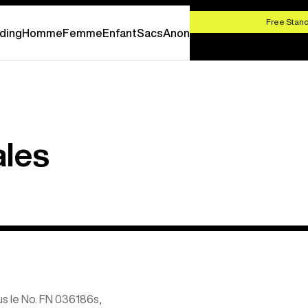
-
SHOP NOW
Free Stand
ding
Homme
Femme
Enfant
Sacs
Anon
ales
us le No. FN 036186s,