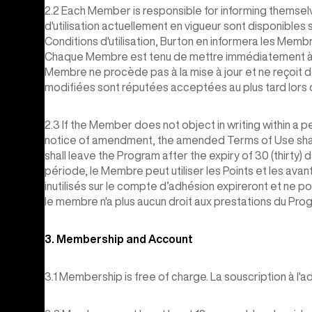
2.2 Each Member is responsible for informing themsel
d'utilisation actuellement en vigueur sont disponibles 
Conditions d'utilisation, Burton en informera les Membr
Chaque Membre est tenu de mettre immédiatement à j
Membre ne procède pas à la mise à jour et ne reçoit do
modifiées sont réputées acceptées au plus tard lors d
2.3 If the Member does not object in writing within a p
notice of amendment, the amended Terms of Use shal
shall leave the Program after the expiry of 30 (thirty) 
période, le Membre peut utiliser les Points et les ava
inutilisés sur le compte d’adhésion expireront et ne p
le membre n'a plus aucun droit aux prestations du Pro
3. Membership and Account
3.1 Membership is free of charge. La souscription à l'a