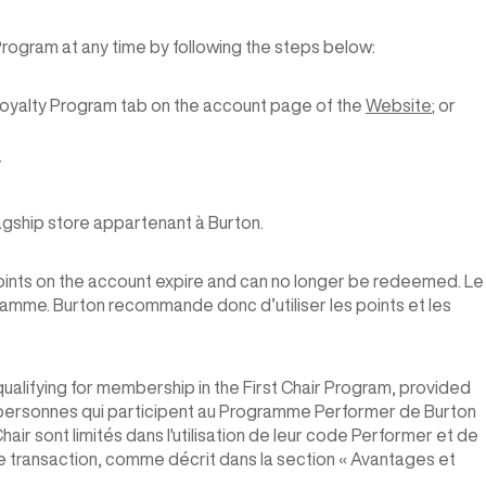
ogram at any time by following the steps below:
 Loyalty Program tab on the account page of the
Website
; or
r
gship store appartenant à Burton.
oints on the account expire and can no longer be redeemed. Le
amme. Burton recommande donc d’utiliser les points et les
qualifying for membership in the First Chair Program, provided
es personnes qui participent au Programme Performer de Burton
r sont limités dans l'utilisation de leur code Performer et de
 transaction, comme décrit dans la section « Avantages et