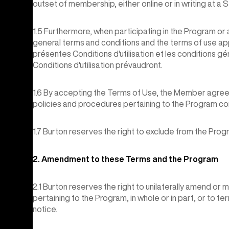
outset of membership, either online or in writing at a S
1.5 Furthermore, when participating in the Program or
general terms and conditions and the terms of use app
présentes Conditions d'utilisation et les conditions g
Conditions d'utilisation prévaudront.
1.6 By accepting the Terms of Use, the Member agrees
policies and procedures pertaining to the Program co
1.7 Burton reserves the right to exclude from the Pro
2. Amendment to these Terms and the Program
2.1 Burton reserves the right to unilaterally amend or
pertaining to the Program, in whole or in part, or to te
notice.