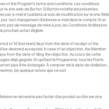
ves of the Program’s terms and conditions. Les conditions
sur le site web de Burton. Si Burton modifie les présentes
es par e-mail et publiera un avis de modification sur le site Web
our tout changement d'adresse e-mail dans le compte. Si un
nc pas de message de mise à jour, les Conditions d'utilisation
u prochain achat éligible.
eriod of 14 (fourteen) days from the date of receipt of the
l be deemed accepted. In case of an objection, the Member
days from the date of filing the objection. Au cours de cette
ntages déjà gagnés. En quittant le Programme, tous les Points
ourront plus être échangés. À compter de la date de résiliation,
gramme, de quelque nature que ce soit.
dhésion ne nécessite pas l'achat d'un produit ou d'un service.