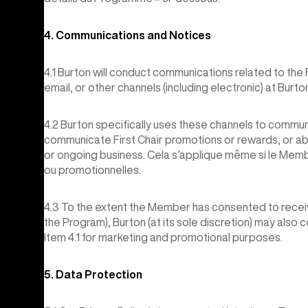
4. Communications and Notices
4.1 Burton will conduct communications related to th
email, or other channels (including electronic) at Burton
4.2 Burton specifically uses these channels to commu
communicate First Chair promotions or rewards, or a
or ongoing business. Cela s’applique même si le Mem
ou promotionnelles.
4.3 To the extent the Member has consented to recei
the Program), Burton (at its sole discretion) may als
Item 4.1 for marketing and promotional purposes.
5. Data Protection