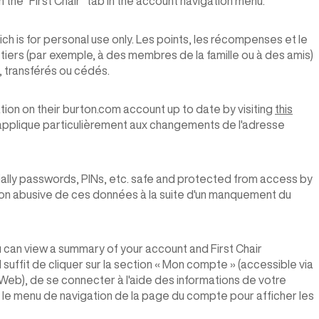
the “First Chair” tab in the account navigation menu.
is for personal use only. Les points, les récompenses et le
iers (par exemple, à des membres de la famille ou à des amis)
, transférés ou cédés.
ion on their burton.com account up to date by visiting
this
'applique particulièrement aux changements de l'adresse
ally passwords, PINs, etc. safe and protected from access by
sation abusive de ces données à la suite d'un manquement du
 can view a summary of your account and First Chair
 suffit de cliquer sur la section « Mon compte » (accessible via
te Web), de se connecter à l'aide des informations de votre
ns le menu de navigation de la page du compte pour afficher les