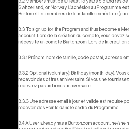
3.2 Members must be at least 18 years old and reside
Switzerland, or Norway. L’adhésion au Programme est
Burton et les membres de leur famille immédiate (paren
3.3 To sign up for the Program and thus become a Mem
account. Lors de la création du compte, vous devez sé
nécessite un compte Burton.com. Lors de la création d
3.3.1 Prénom, nom de famille, code postal, adresse em
3.3.2 Optional (voluntary): Birthday (month, day). Vous
recevoir des offres anniversaire. Si vous ne fournisse
recevrez pas un bonus anniversaire.
3.3.3 Une adresse email à jour et valide est requise 
recevoir des Points dans le cadre du Programme.
3.4 A User already has a Burton.com account, he/she m