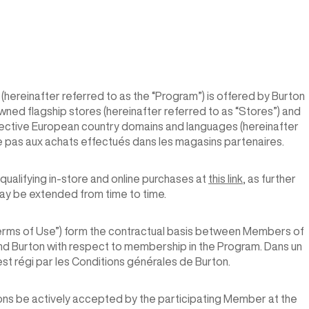
(hereinafter referred to as the “Program”) is offered by Burton
ed flagship stores (hereinafter referred to as “Stores”) and
pective European country domains and languages (hereinafter
e pas aux achats effectués dans les magasins partenaires.
 qualifying in-store and online purchases at
this link
, as further
may be extended from time to time.
Terms of Use”) form the contractual basis between Members of
nd Burton with respect to membership in the Program. Dans un
 est régi par les Conditions générales de Burton.
ons be actively accepted by the participating Member at the