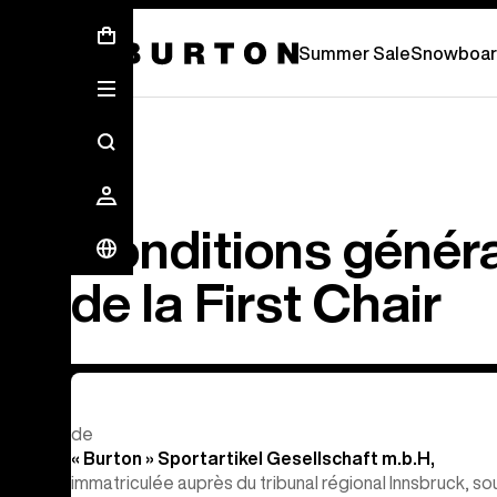
Summer Sale - Save Up To 50% Off 
Summer Sale
Snowboar
Conditions génér
de la First Chair
de
« Burton » Sportartikel Gesellschaft m.b.H,
immatriculée auprès du tribunal régional Innsbruck, so