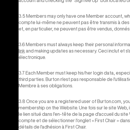
account and checking the “Sign Me Up” box located on 
3.5 Members may only have one Member account, which 
compte lui-même ne peuvent pas être transmis à des t
et, en particulier, ne peuvent pas être vendus, donnés
3.6 Members must always keep their personal informat
link
and making updates as necessary. Ceci inclut et s
électronique.
3.7 Each Member must keep his/her login data, especi
third parties. Burton n'est pas responsable de l'utili
Membre à ses obligations.
3.8 Once you are a registered user of Burton.com, you
membership on the Website. Une fois sur le site Web, il
le lien situé dans l'en-tête de la page d'accueil du si
compte et de sélectionner l'onglet « First Chair » da
détails de l'adhésion à First Chair.