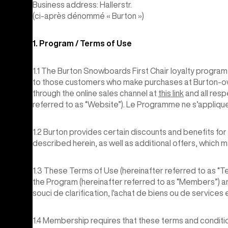
Business address: Hallerstr.
(ci-après dénommé « Burton »)
1. Program / Terms of Use
1.1 The Burton Snowboards First Chair loyalty program 
to those customers who make purchases at Burton-own
through the online sales channel at
this link
and all res
referred to as “Website”). Le Programme ne s’appliqu
1.2 Burton provides certain discounts and benefits for
described herein, as well as additional offers, which 
1.3 These Terms of Use (hereinafter referred to as “
the Program (hereinafter referred to as “Members”) a
souci de clarification, l'achat de biens ou de services
1.4 Membership requires that these terms and conditi