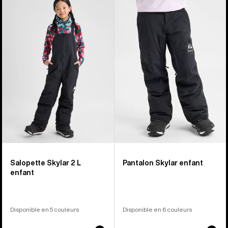
sur
-
-
6
Salopette
Pantalon
Skylar
Skylar
2 L
enfant
enfant
Salopette Skylar 2 L
Pantalon Skylar enfant
enfant
Disponible en 5 couleurs
Disponible en 6 couleurs