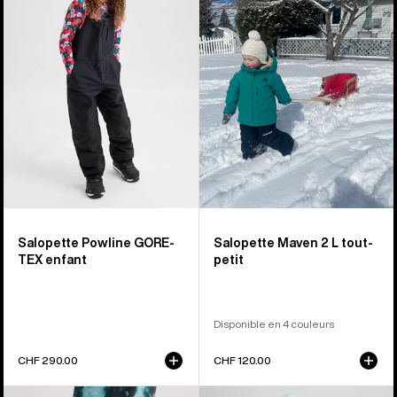
Powline
2 L
GORE-
tout-
TEX
petit
2 L
enfant
Salopette Powline GORE-
Salopette Maven 2 L tout-
TEX enfant
petit
Disponible en 4 couleurs
CHF 290.00
CHF 120.00
Burton
Burton