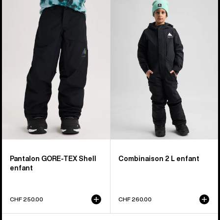
-
-
Pantalon
Combinaison
GORE-
2 L
TEX
enfant
Shell
enfant
Pantalon GORE-TEX Shell
Combinaison 2 L enfant
enfant
CHF 250.00
CHF 260.00