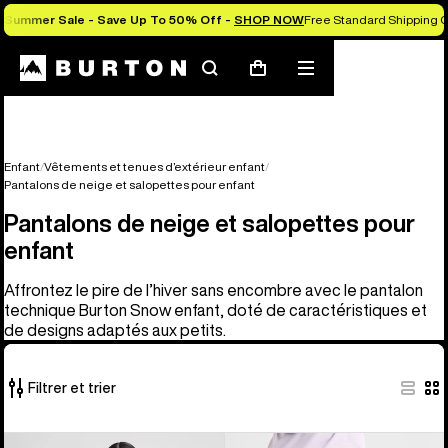
Summer Sale - Save Up To 50% Off -
SHOP NOW
Free Standard Shipping O
Rechercher
Menu
Panier
Enfant
Vêtements et tenues d’extérieur enfant
Pantalons de neige et salopettes pour enfant
Pantalons de neige et salopettes pour
enfant
Affrontez le pire de l’hiver sans encombre avec le pantalon
technique Burton Snow enfant, doté de caractéristiques et
de designs adaptés aux petits.
Filtrer et trier
6 produits
Burton
Burton