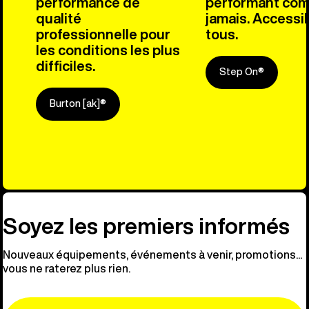
performance de
performant co
qualité
jamais. Accessib
professionnelle pour
tous.
les conditions les plus
difficiles.
Step On®
Burton [ak]®
Découvre n
Soyez les premiers informés
Nouveaux équipements, événements à venir, promotions...
vous ne raterez plus rien.