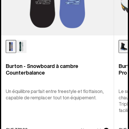
Burton - Snowboard à cambre
Bur
Counterbalance
Pro
Un équilibre parfait entre freestyle et flottaison,
Le s
capable de remplacer tout ton équipement.
chau
Tripl
facil