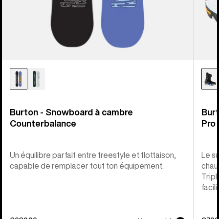
Burton - Snowboard à cambre
Bur
Counterbalance
Pro
Un équilibre parfait entre freestyle et flottaison,
Le s
capable de remplacer tout ton équipement.
chau
Tripl
facil