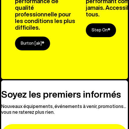
performance de
performant co
qualité
jamais. Accessib
professionnelle pour
tous.
les conditions les plus
difficiles.
Step On®
Burton [ak]®
Découvre n
Soyez les premiers informés
Nouveaux équipements, événements à venir, promotions...
vous ne raterez plus rien.