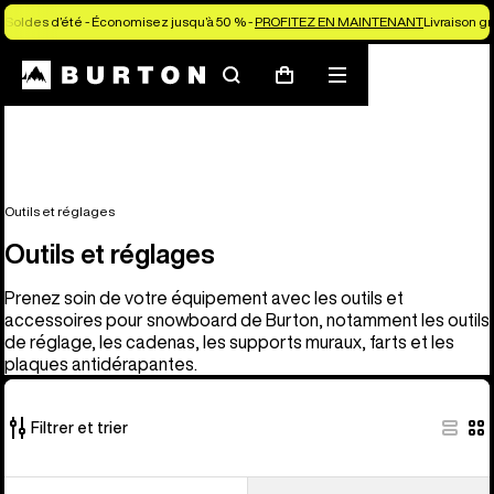
Soldes d’été - Économisez jusqu’à 50 % -
PROFITEZ EN MAINTENANT
Livraison g
Rechercher
Menu
Panier
Outils et réglages
Outils et réglages
Prenez soin de votre équipement avec les outils et
accessoires pour snowboard de Burton, notamment les outils
de réglage, les cadenas, les supports muraux, farts et les
plaques antidérapantes.
Filtrer et trier
6 produits
Burton
Burton