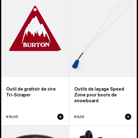
Outil
Outils
de
de
grattoir
laçage
de
Speed
cire
Zone
Tri-
pour
Scraper
boots
de
snowboard
Outil de grattoir de cire
Outils de laçage Speed
Tri-Scraper
Zone pour boots de
snowboard
€16,00
€4,00
Guide
Burton
lime
-