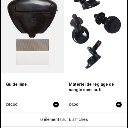
Burton
Matériel
de
réglage
de
sangle
sans
outil
Guide lime
Matériel de réglage de
sangle sans outil
€50,00
€4,00
6 éléments sur 6 affichés