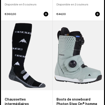
Disponible en 5 couleurs
Disponible en 2 couleurs
€360,00
€44,00
Burton
Burton
-
-
Chaussettes
Boots
Performance
de
intermédiaires
snowboard
homme
Photon
Step
On®
homme
Chaussettes
Boots de snowboard
intermédiaires
Photon Step On® homme