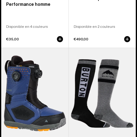
Performance homme
Disponible en 4 couleurs
Disponible en 2 couleurs
€35,00
€490,00
Burton
Burton –
-
Chaussettes
Boots
mi-
de
épaisses
snowboard
Weekend
Photon
homme
BOA®
(lot
pour
de
homme
2 paires)