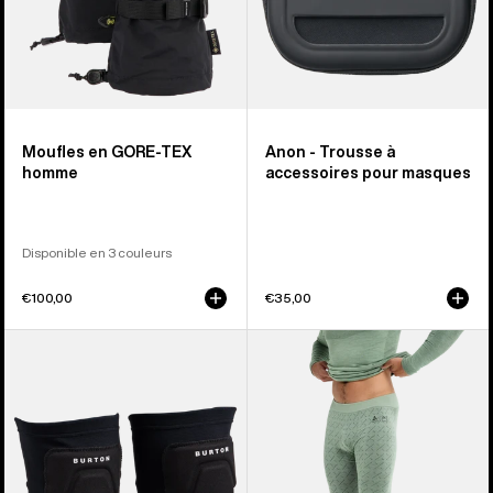
Moufles en GORE-TEX
Anon - Trousse à
homme
accessoires pour masques
Disponible en 3 couleurs
€100,00
€35,00
Burton
Burton
-
-
Protège-
Pantalon
genoux
en
basique
laine
mérinos