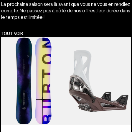
La prochaine saison sera là avant que vous ne vous en rendiez
compte. Ne passez pas à côté de nos offres, leur durée dans
le temps est limitée !
TOUT VOIR
Burton
Burton
- Snowboard à
-
cambre
Fixations
Custom homme
pour
snowboard
Step
On®
Re:Flex
pour
homme