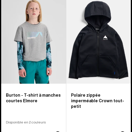
-
-
T-
Polaire
shirt
zippée
à
imperméable
manches
Crown
courtes
enfant
Elmore
enfant
Burton - T-shirt à manches
Polaire zippée
courtes Elmore
imperméable Crown tout-
petit
Disponible en 2 couleurs