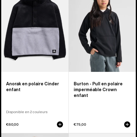
en
en
polaire
polaire
Cinder
imperméable
pour
Crown
tout-
enfant
petit
Anorak en polaire Cinder
Burton - Pull en polaire
enfant
imperméable Crown
enfant
Disponible en 2 couleurs
€60,00
€75,00
Burton
Burton