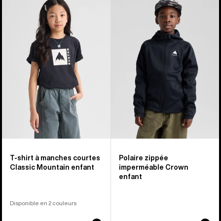
sur
-
-
8
T-
Polaire
shirt
zippée
à
imperméable
manches
Crown
courtes
enfant
Classic
Mountain
High
enfant
T-shirt à manches courtes
Polaire zippée
Classic Mountain enfant
imperméable Crown
enfant
Disponible en 2 couleurs