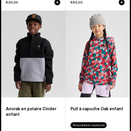
€35,00
€65,00
Burton
Burton
-
-
Anorak
Pull
en
à
polaire
capuche
Cinder
Oak
pour
enfant
enfant
Anorak en polaire Cinder
Pull à capuche Oak enfant
enfant
Nouvelles couleurs