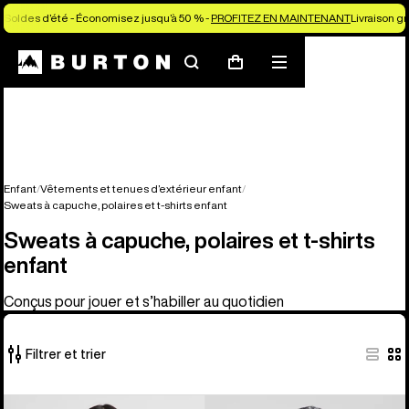
Soldes d’été - Économisez jusqu’à 50 % -
PROFITEZ EN MAINTENANT
Livraison g
Rechercher
Menu
Panier
Enfant
Vêtements et tenues d’extérieur enfant
Sweats à capuche, polaires et t-shirts enfant
Sweats à capuche, polaires et t-shirts
enfant
Conçus pour jouer et s’habiller au quotidien
Filtrer et trier
8 produits
Burton
Burton