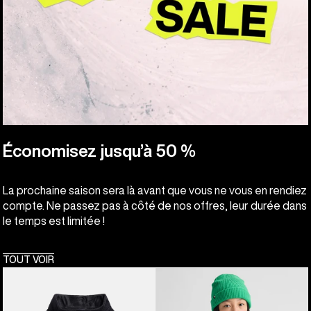
Économisez jusqu’à 50 %
La prochaine saison sera là avant que vous ne vous en rendiez
compte. Ne passez pas à côté de nos offres, leur durée dans
le temps est limitée !
TOUT VOIR
Burton
Burton
-
-
Anorak
Pull