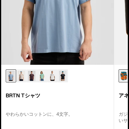
ツ
ク
BRTN Tシャツ
アネ
やわらかいコットンに、4文字。
ガジ
いサ