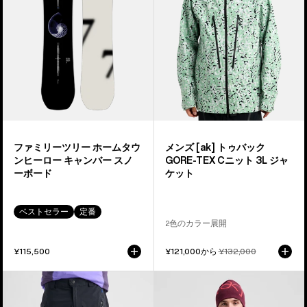
ー
ト
ツ
ゥ
リ
バ
ー
ッ
ホ
ク
ー
GORE-
ム
TEX
タ
C-
ウ
KNIT
ファミリーツリー ホームタウ
メンズ [ak] トゥバック
ン
3L
ンヒーロー キャンバー スノ
GORE-TEX Cニット 3L ジャ
ヒ
ジ
ーボード
ケット
ー
ャ
ロ
ケ
ベストセラー
定番
ー
ッ
2色のカラー展開
キ
ト
¥115,500
セ
¥121,000から
通
¥132,000
ャ
ー
常
ン
ル
価
メ
メ
価
格
バ
ン
ン
格
ー