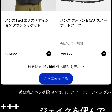
シ
ー
ョ
ボ
ン
ー
メンズ [ak] エクスペディシ
メンズ フォトン BOA® スノー
ダ
ド
ョン ダウンジャケット
ボードブーツ
ウ
ブ
ン
ー
ジ
ツ
4色のカラー展開
ャ
ケ
¥71,500
¥69,300
ッ
ト
検索結果 24 / 556 件の商品を表示中
さらに表示する
彼は私たちの創業者であり、スノーボーディングの
ジェイクを偲んで