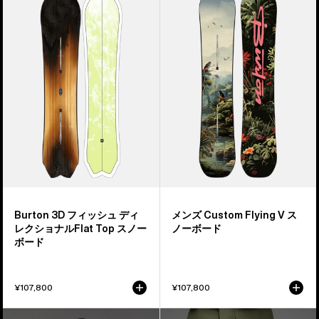
3D
ン
ッ
フ
ズ
ト
ィ
Burton
ッ
Custom
シ
Flying
ュ
V
デ
ス
ィ
ノ
レ
ー
ク
ボ
シ
ー
ョ
ド
ナ
Burton 3D フィッシュ ディ
メンズ Custom Flying V ス
ル
レクショナルFlat Top スノー
ノーボード
Flat
ボード
Top
ス
¥107,800
¥107,800
ノ
ー
Burton
Burton