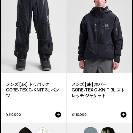
ズ
ズ
ス
Burton
Burton
ノ
[ak]®
[ak]®
ー
ト
ホ
ボ
ゥ
バ
ー
バ
ー
ド
ッ
GORE-
ク
TEX
GORE-
C-
TEX
Knit
C-
3L
KNIT
ス
メンズ [ak] トゥバック
メンズ [ak] ホバー
3L
ト
GORE-TEX C-KNIT 3L パン
GORE‑TEX C-KNIT 3L スト
パ
レ
ツ
レッチ ジャケット
ン
ッ
ツ
チ
¥110,000
¥110,000
ジ
ャ
Burton
メ
ケ