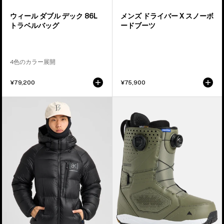
ト
ボ
ウィール ダブル デック 86L
メンズ ドライバー X スノーボ
ラ
ー
トラベルバッグ
ードブーツ
ベ
ド
ル
ブ
バ
ー
4色のカラー展開
ッ
ツ
グ
¥79,200
¥75,900
メ
メ
ン
ン
ズ
ズ
Burton
Burton
[ak]®
フ
エ
ォ
ク
ト
ス
ン
ペ
BOA®
デ
ス
ィ
ノ