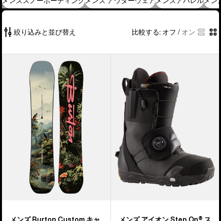
メンズスノーボーディング
メンズ アウターウェア
メンズアパレル
メン
絞り込みと並び替え
比較する:
オフ
/
オン
556
メ
メ
個
ン
ン
の
ズ
ズ
商
Burton
Burton
品
Custom
ア
の
キ
イ
556
ャ
オ
ン
ン
バ
Step
ー
On®
ス
ス
ノ
ノ
ー
ー
ボ
ボ
メンズ Burton Custom キャ
メンズ アイオン Step On® ス