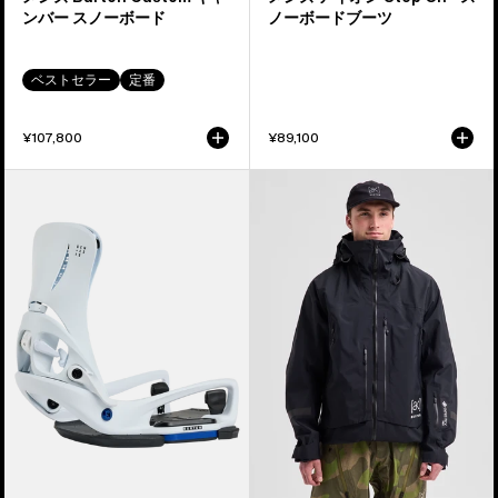
ー
ー
ンバー スノーボード
ノーボードブーツ
ド
ド
ブ
ベストセラー
定番
ー
ツ
¥107,800
¥89,100
メ
メ
ン
ン
ズ
ズ
Burton
Burton
Step
[ak]®
On®
ア
ジ
ク
ェ
マ
ネ
ー
シ
GORE-
ス
TEX
EST®
PRO