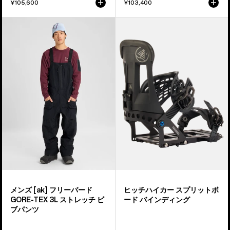
¥105,600
¥103,400
メ
Burton
ン
ヒ
ズ
ッ
Burton
チ
[ak]®
ハ
フ
イ
リ
カ
ー
ー
バ
ス
ー
プ
ド
リ
GORE-
ッ
TEX
ト
3L
ボ
メンズ [ak] フリーバード
ヒッチハイカー スプリットボ
ス
ー
GORE-TEX 3L ストレッチ ビ
ード バインディング
ト
ド
ブパンツ
レ
バ