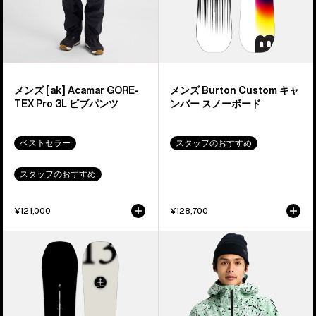
GORE-
バ
TEX
ー
PRO
ス
3L
ノ
ビ
ー
メンズ [ak] Acamar GORE-
メンズ Burton Custom キャ
ブ
ボ
TEX Pro 3L ビブパンツ
ンバー スノーボード
パ
ー
ン
ド
ベストセラー
スタッフのおすすめ
ツ
スタッフのおすすめ
¥121,000
¥128,700
Burton
メ
フ
ン
ァ
ズ
ミ
Burton
リ
[ak]®