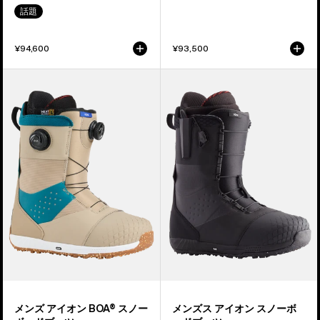
ッ
イ
話題
チ
ン
ビ
デ
¥94,600
¥93,500
ブ
ィ
パ
ン
メ
メ
ン
グ
ン
ン
ツ
ズ
ズ
Burton
Burton
ア
ア
イ
イ
オ
オ
ン
ン
BOA®
ス
ス
ノ
ノ
ー
ー
ボ
ボ
ー
ー
ド
メンズ アイオン BOA® スノー
メンズス アイオン スノーボ
ド
ブ