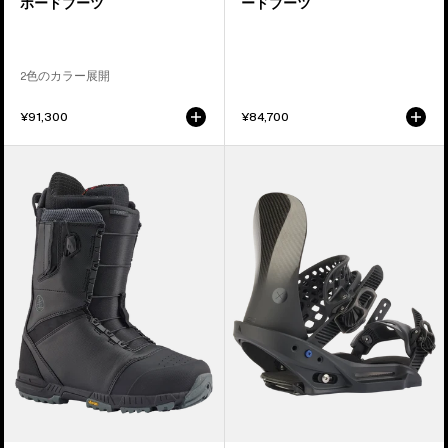
ボードブーツ
ードブーツ
ブ
ー
ー
ツ
ツ
2色のカラー展開
¥91,300
¥84,700
メ
メ
ン
ン
ズ
ズ
Burton
Burton
ツ
X
ー
EST®
リ
ス
ス
ノ
ト
ー
ス
ボ
ノ
ー
ー
ド
ボ
バ