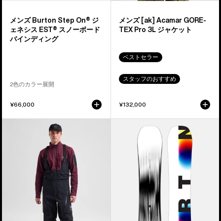
ス
3L
ノ
ジ
メンズ Burton Step On® ジ
メンズ [ak] Acamar GORE-
ー
ャ
ェネシス EST® スノーボード
TEX Pro 3L ジャケット
ボ
ケ
バインディング
ー
ッ
ベストセラー
ド
ト
バ
スタッフのおすすめ
2色のカラー展開
イ
ン
¥66,000
¥132,000
デ
ィ
メ
メ
ン
ン
ン
グ
ズ
ズ
Burton
Burton
[ak]®
Custom
ア
X
ク
キ
マ
ャ
ー
ン