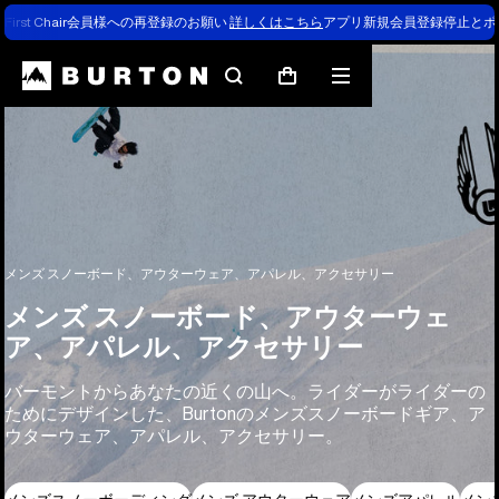
First Chair会員様への再登録のお願い
詳しくはこちら
アプリ新規会員登録停止とポ
検
メ
カ
索
ニ
ー
ュ
ト
ー
メンズ スノーボード、アウターウェア、アパレル、アクセサリー
メンズ スノーボード、アウターウェ
ア、アパレル、アクセサリー
バーモントからあなたの近くの山へ。ライダーがライダーの
ためにデザインした、Burtonのメンズスノーボードギア、ア
ウターウェア、アパレル、アクセサリー。