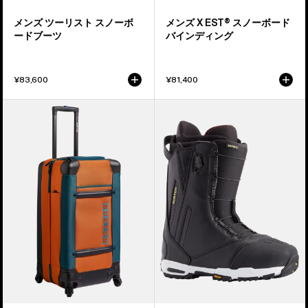
ー
イ
メンズ ツーリスト スノーボ
メンズ X EST® スノーボード
ド
ン
ードブーツ
バインディング
ブ
デ
ー
ィ
¥83,600
¥81,400
ツ
ン
グ
Burton
メ
4
ン
ウ
ズ
ィ
Burton
ー
ド
ル
ラ
ダ
イ
ブ
バ
ル
ー
デ
X
ッ
ス
ク
ノ
86L
ー