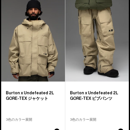
ボ
x
x
ー
Undefeated
Undefeated
ド
2L
2L
GORE-
GORE-
TEX
TEX
ジ
ビ
ャ
ブ
ケ
パ
ッ
ン
ト
ツ
Burton x Undefeated 2L
Burton x Undefeated 2L
GORE-TEX ジャケット
GORE-TEX ビブパンツ
3色のカラー展開
3色のカラー展開