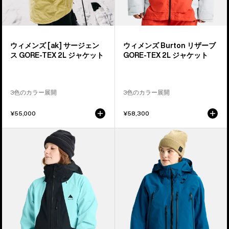
ェ
GORE-
ン
TEX
ス
2L
GORE-
ジ
ウィメンズ [ak] サージェン
ウィメンズ Burton リザーブ
TEX
ャ
ス GORE-TEX 2L ジャケット
GORE-TEX 2L ジャケット
ジ
ケ
ャ
ッ
ケ
ト
3色のカラー展開
3色のカラー展開
ッ
ト
¥55,000
¥58,300
ウ
ウ
ィ
ィ
メ
メ
ン
ン
ズ
ズ
Burton
Burton
リ
[ak]®
ザ
ア