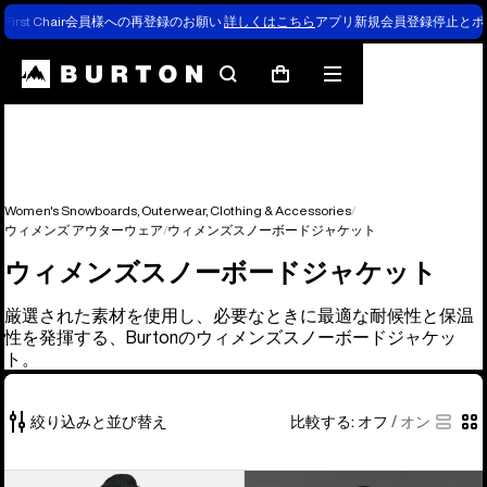
First Chair会員様への再登録のお願い
詳しくはこちら
アプリ新規会員登録停止とポ
検
メ
カ
索
ニ
ー
ュ
ト
ー
Women's Snowboards, Outerwear, Clothing & Accessories
ウィメンズ アウターウェア
ウィメンズスノーボードジャケット
ウィメンズスノーボードジャケット
厳選された素材を使用し、必要なときに最適な耐候性と保温
性を発揮する、Burtonのウィメンズスノーボードジャケッ
ト。
絞り込みと並び替え
比較する:
オフ
/
オン
38
Burton
Burton