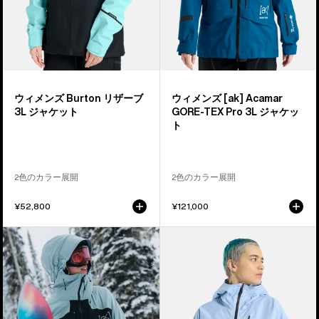
ー
ク
ブ
マ
3L
ー
ジ
GORE-
ャ
TEX
ケ
PRO
ウィメンズ Burton リザーブ
ウィメンズ [ak] Acamar
ッ
3L
3L ジャケット
GORE-TEX Pro 3L ジャケッ
ト
ジ
ト
ャ
ケ
ッ
2色のカラー展開
2色のカラー展開
ト
¥52,800
¥121,000
ウ
ウ
ィ
ィ
メ
メ
ン
ン
ズ
ズ