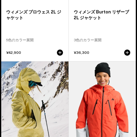
2L
ャ
ジ
ケ
ウィメンズ プロウェス 2L ジ
ウィメンズ Burton リザーブ
ャ
ッ
ャケット
2L ジャケット
ケ
ト
ッ
ト
5色のカラー展開
3色のカラー展開
¥42,900
¥36,300
ウ
ウ
ィ
ィ
メ
メ
ン
ン
ズ
ズ
Burton
Burton
[ak]®
リ
サ
ザ
ー
ー
ジ
ブ