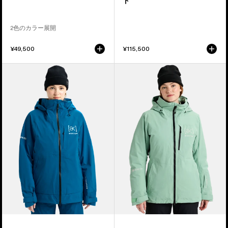
ト
ク
ケ
ジ
ッ
2色のカラー展開
ャ
ト
ケ
¥49,500
¥115,500
ッ
ウ
ウ
ト
ィ
ィ
メ
メ
ン
ン
ズ
ズ
Burton
Burton
[ak]®
[ak]®
キ
フ
ミ
レ
ー
ア
GORE-
GORE-
TEX
TEX
3L
2L