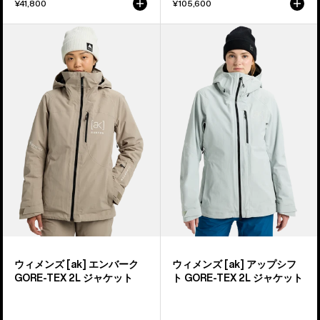
¥41,800
¥105,600
ウ
ウ
ィ
ィ
メ
メ
ン
ン
ズ
ズ
Burton
Burton
[ak]®
[ak]®
エ
ア
ン
ッ
バ
プ
ー
シ
ク
フ
GORE-
ト
TEX
GORE-
ウィメンズ [ak] エンバーク
ウィメンズ [ak] アップシフ
2L
TEX
GORE-TEX 2L ジャケット
ト GORE-TEX 2L ジャケット
ジ
2L
ャ
ジ