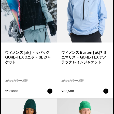
Burton
Burton
[ak]®
[ak]®
ト
ミ
ゥ
ニ
バ
マ
ッ
リ
ク
ス
GORE-
ト
TEX
GORE-
ウィメンズ [ak] トゥバック
ウィメンズ Burton [ak]® ミ
C-
TEX
GORE-TEX Cニット 3L ジャ
ニマリスト GORE-TEX アノ
KNIT
ア
ケット
ラック レインジャケット
3L
ノ
ジ
ラ
ャ
ッ
3色のカラー展開
2色のカラー展開
ケ
ク
¥121,000
¥60,500
ッ
レ
ト
イ
ウ
ウ
ン
ィ
ィ
ジ
メ
メ