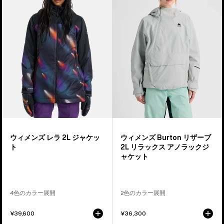
ャ
ン
ン
ケ
ズ
ズ
ッ
Burton
Burton
ト
レ
リ
ラ
ザ
2L
ー
ジ
ブ
ャ
2L
ケ
リ
ッ
ラ
ト
ッ
ウィメンズ レラ 2L ジャケッ
ウィメンズ Burton リザーブ
ク
ト
2L リラックス アノラックジ
ス
ャケット
ア
ノ
ラ
4色のカラー展開
2色のカラー展開
ッ
¥39,600
¥36,300
ク