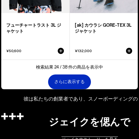
3L
ャ
ジ
ケ
ャ
ッ
フューチャートラスト 3L ジ
[ak] カウラシ GORE-TEX 3L
ケ
ト
ャケット
ジャケット
ッ
ト
¥50,600
¥132,000
検索結果 24 / 38 件の商品を表示中
さらに表示する
彼は私たちの創業者であり、スノーボーディングの
ジェイクを偲んで