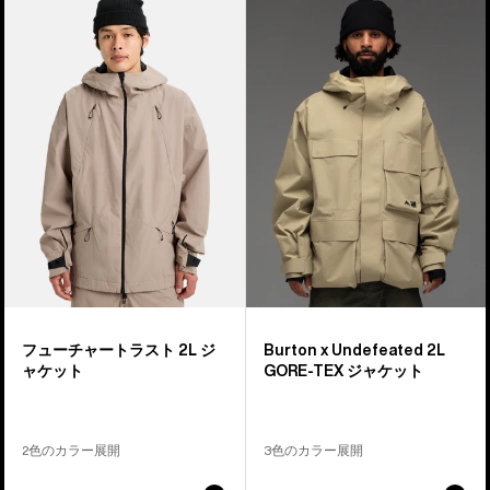
個
フ
x
の
ュ
Undefeated
商
ー
2L
品
チ
GORE-
の
ャ
TEX
38
ー
ジ
ト
ャ
ラ
ケ
ス
ッ
ト
ト
2L
ジ
ャ
フューチャートラスト 2L ジ
Burton x Undefeated 2L
ケ
ャケット
GORE-TEX ジャケット
ッ
ト
2色のカラー展開
3色のカラー展開