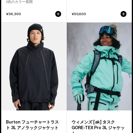
ラ
2色のカラー展開
ッ
¥36,300
¥50,600
ク
ジ
Burton
ウ
ャ
フ
ィ
ケ
ュ
メ
ッ
ー
ン
ト
チ
ズ
ャ
Burton
ー
[ak]®
ト
タ
ラ
ス
ス
ク
ト
GORE-
3L
TEX
ア
PRO
ノ
3L
Burton フューチャートラス
ウィメンズ [ak] タスク
ラ
ジ
ト 3L アノラックジャケット
GORE-TEX Pro 3L ジャケッ
ッ
ャ