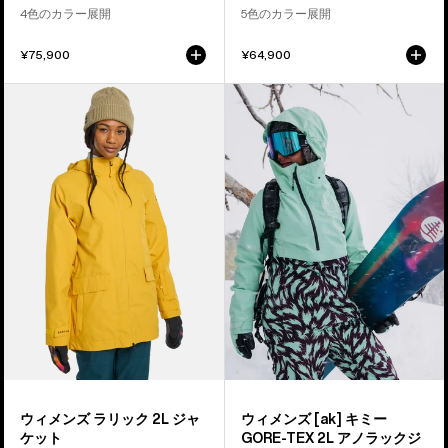
ケ
ャ
4色のカラー展開
5色のカラー展開
ッ
ケ
ト
ッ
¥75,900
¥64,900
ト
ウ
ウ
ィ
ィ
メ
メ
ン
ン
ズ
ズ
Burton
Burton
ラ
[ak]®
リ
キ
ッ
ミ
ク
ー
2L
GORE-
ジ
TEX
ャ
2L
ケ
ア
ウィメンズ ラリック 2L ジャ
ウィメンズ [ak] キミー
ッ
ノ
ケット
GORE-TEX 2L アノラックジ