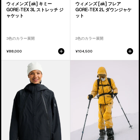
ス
ダ
ウィメンズ [ak] キミー
ウィメンズ [ak] フレア
ト
ウ
GORE-TEX 3L ストレッチ ジ
GORE-TEX 2L ダウンジャケ
レ
ン
ャケット
ット
ッ
ジ
チ
ャ
ジ
ケ
3色のカラー展開
2色のカラー展開
ャ
ッ
¥88,000
¥104,500
ケ
ト
ッ
Burton
Burton
ト
フ
[ak]®
ュ
カ
ー
ル
チ
ー
ャ
シ
ー
ー
ト
GORE-
ラ
TEX
ス
3L
ト
ジ