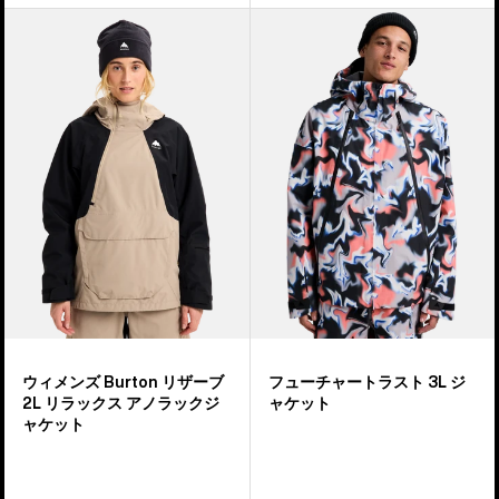
ジ
ウ
Burton
ャ
ィ
フ
ケ
メ
ュ
ッ
ン
ー
ト
ズ
チ
Burton
ャ
リ
ー
ザ
ト
ー
ラ
ブ
ス
2L
ト
リ
3L
ラ
ジ
ッ
ャ
ウィメンズ Burton リザーブ
フューチャートラスト 3L ジ
ク
ケ
2L リラックス アノラックジ
ャケット
ス
ッ
ャケット
ア
ト
ノ