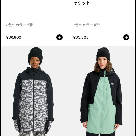
ト
ラ
ャケット
ッ
ク
ジ
3色のカラー展開
7色のカラー展開
ャ
¥30,800
¥63,800
ケ
ッ
ウ
ウ
ト
ィ
ィ
メ
メ
ン
ン
ズ
ズ
Burton
Burton
プ
リ
ロ
ザ
ウ
ー
ェ
ブ
ス
2L
2.0
ジ