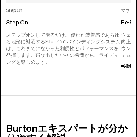
Step On
マウン
Step On
Re:Fl
ステップオンして滑るだけ。 優れた装着感であらゆ
ウェイ
る地形に対応するStep On™バインディングシステム
向上さ
は、これまでになかった利便性とパフォーマンスを
ウンテ
発揮します。飛び出したいその瞬間から、ライディ
テムに
ングを楽しめます。
関連情
Burtonエキスパートが分か