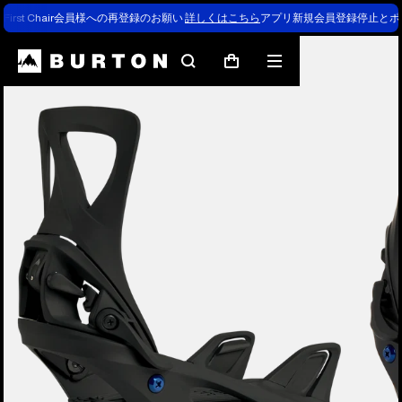
First Chair会員様への再登録のお願い
詳しくはこちら
アプリ新規会員登録停止とポ
Burtonの専門家による解説
検
メ
カ
索
ニ
ー
ュ
ト
ー