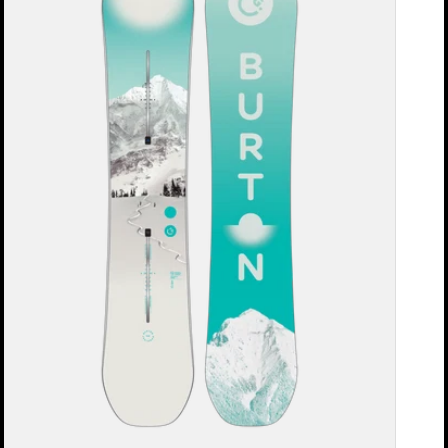
ン
ズ
Burton
フ
ィ
ー
ル
グ
ッ
ド
キ
ャ
ン
バ
ー
ス
ノ
ー
ボ