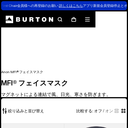
First Chair会員様への再登録のお願い
詳しくはこちら
アプリ新規会員登録停止とポ
検
メ
カ
索
ニ
ー
ュ
ト
ー
Anon
MFI® フェイスマスク
MFI® フェイスマスク
マグネットによる連結で風、日光、寒さを防ぎます。
絞り込みと並び替え
比較する:
オフ
/
オン
5
Anon
Anon