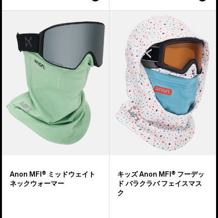
Anon
キ
MFI®
ッ
ミ
ズ
ッ
Anon
ド
MFI®
ウ
フ
ェ
ー
イ
デ
ト
ッ
ネ
ド
ッ
バ
ク
ラ
ウ
ク
ォ
ラ
Anon MFI® ミッドウェイト
キッズ Anon MFI® フーデッ
ー
バ
ネックウォーマー
ド バラクラバ フェイスマス
マ
フ
ク
ー
ェ
イ