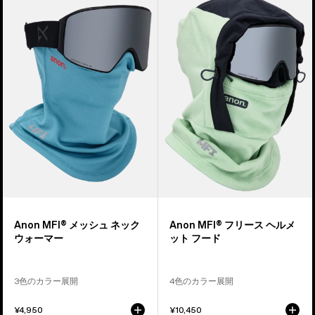
個
MFI®
MFI®
の
メ
フ
商
ッ
リ
品
シ
ー
の
ュ
ス
5
ネ
ヘ
ッ
ル
ク
メ
ウ
ッ
ォ
ト
ー
フ
マ
ー
ー
ド
Anon MFI® メッシュ ネック
Anon MFI® フリース ヘルメ
ウォーマー
ット フード
3色のカラー展開
4色のカラー展開
¥4,950
¥10,450