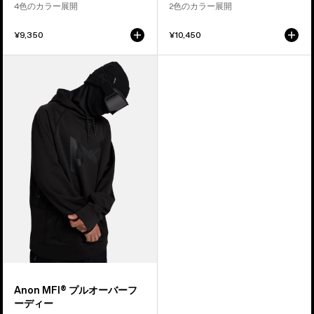
4色のカラー展開
2色のカラー展開
ス
マ
¥9,350
¥10,450
ス
ク
Anon
MFI®
プ
ル
オ
ー
バ
ー
フ
ー
デ
ィ
ー
Anon MFI® プルオーバーフ
ーディー