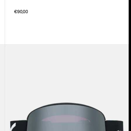
€90,00
Anon
M6
Brille
+
polarisiertes
Perceive
Brillenglas
+
MFI®
Face
Mask