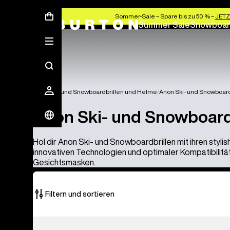
Sommer-Sale – Spare bis zu 50 % –
JETZ
Summer Sale
Snowboar
Anon Ski- und Snowboardbrillen und Helme
Anon Ski- und Snowboard
Anon Ski- und Snowboard
Hol dir Anon Ski- und Snowboardbrillen mit ihren styl
innovativen Technologien und optimaler Kompatibilität
Gesichtsmasken.
Filtern und sortieren
28
Anon