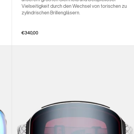
Vielseitigkeit durch den Wechsel von torischen zu
zylindrischen Brillengläsern.
€340,00
Anon
M4
Brille
(zylindrisch)
+
Zusatzbrillenglas
+
MFI®
Face
Mask