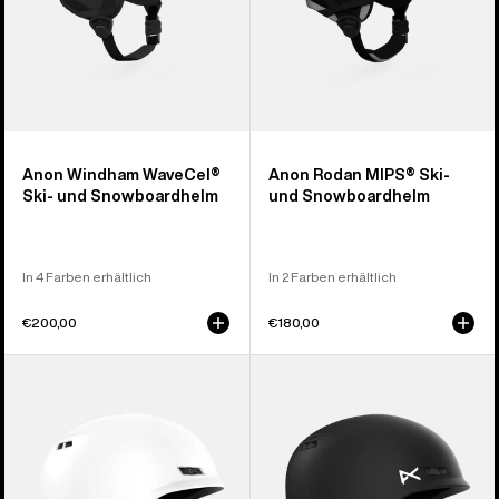
Anon Windham WaveCel®
Anon Rodan MIPS® Ski-
Ski- und Snowboardhelm
und Snowboardhelm
In 4 Farben erhältlich
In 2 Farben erhältlich
€200,00
€180,00
Anon
Anon
Rodan
Burner
Ski-
Ski-
und
und
Snowboardhelm
Snowboardhelm