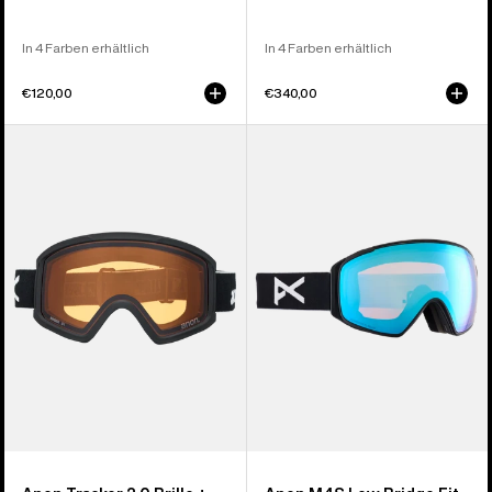
In 4 Farben erhältlich
In 4 Farben erhältlich
€120,00
€340,00
Anon
Anon
Tracker
M4S
2.0
Brille
Brille
(torisch)
+
+
MFI®
Zusatzbrillenglas
Face
+
Mask
MFI® Face
Mask