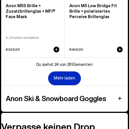
Anon M5S Brille +
Anon M5 Low Bridge Fit
Zusatzbrillenglas + MFI®
Brille + polarisiertes
Face Mask
Perceive Brillenglas
In 3 Farben erhältlich
€320,00
€400,00
Du siehst 24 von 28 Elementen
Mehr laden
Anon Ski & Snowboard Goggles
Verpasse keinen Drop