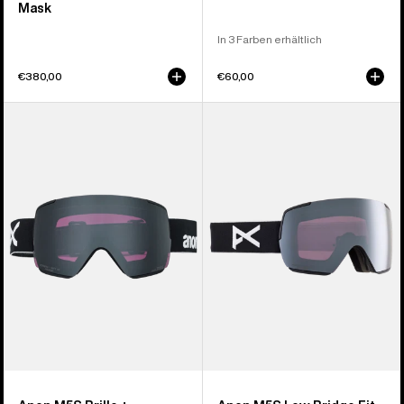
Mask
In 3 Farben erhältlich
€380,00
€60,00
Anon
Anon
M5S
M5S
Brille
Brille
+
+
polarisiertes
polarisiertes
Perceive
Perceive
Brillenglas
Brillenglas