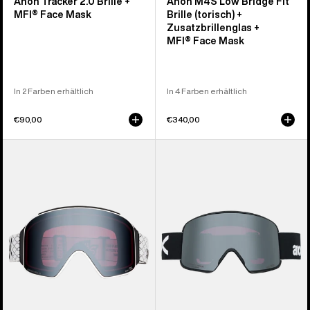
Anon Tracker 2.0 Brille +
Anon M4S Low Bridge Fit
MFI® Face Mask
Brille (torisch) +
Zusatzbrillenglas +
MFI® Face Mask
In 2 Farben erhältlich
In 4 Farben erhältlich
€90,00
€340,00
Anon
Anon
M4
M6
Brille
Brille
(zylindrisch)
+
+
polarisiertes
Zusatzbrillenglas
Perceive
+
Brillenglas
MFI®
+
Face
MFI®
Mask
Face