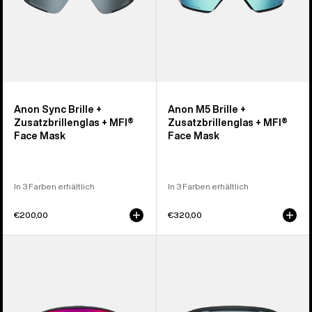
Face
Face
Mask
Mask
Anon Sync Brille +
Anon M5 Brille +
Zusatzbrillenglas + MFI®
Zusatzbrillenglas + MFI®
Face Mask
Face Mask
In 3 Farben erhältlich
In 3 Farben erhältlich
€200,00
€320,00
Anon
Anon
M6
Nesa
Brille
Brille
+
+
Zusatzbrillenglas
Zusatzbrillenglas