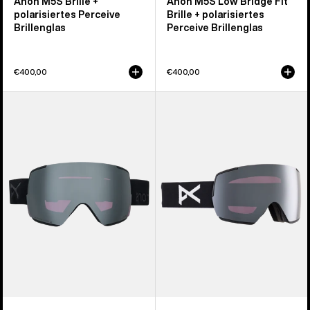
Anon M5S Brille +
Anon M5S Low Bridge Fit
polarisiertes Perceive
Brille + polarisiertes
Brillenglas
Perceive Brillenglas
€400,00
€400,00
Anon
Anon
M5S
M5
Brille
Brille
+
+
Zusatzbrillenglas
polarisiertes
+
Perceive
MFI®
Brillenglas
Face
Mask