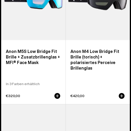
Face
Brillenglas
Mask
Anon M5S Low Bridge Fit
Anon M4 Low Bridge Fit
Brille + Zusatzbrillenglas +
Brille (torisch) +
MFI® Face Mask
polarisiertes Perceive
Brillenglas
In 3 Farben erhältlich
€320,00
€420,00
Anon
Anon
M4S
M4S
Brille
Brille
(zylindrisch)
(zylindrisch)