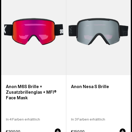
Brille
S
+
Brille
Zusatzbrillenglas
+
MFI®
Face
Mask
Anon M6S Brille +
Anon Nesa S Brille
Zusatzbrillenglas + MFI®
Face Mask
In 4 Farben erhältlich
In 3 Farben erhältlich
€300,00
€150,00