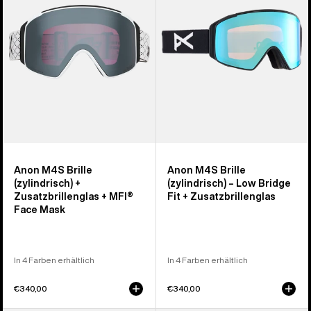
+
+
Zusatzbrillenglas
Zusatzbrillenglas
+
MFI®
Face
Mask
Anon M4S Brille
Anon M4S Brille
(zylindrisch) +
(zylindrisch) – Low Bridge
Zusatzbrillenglas + MFI®
Fit + Zusatzbrillenglas
Face Mask
In 4 Farben erhältlich
In 4 Farben erhältlich
€340,00
€340,00