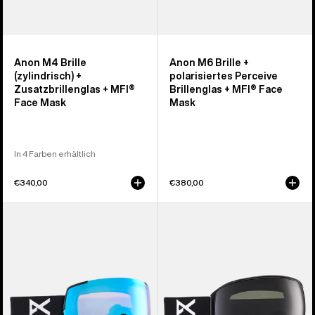
Mask
Anon M4 Brille
Anon M6 Brille +
(zylindrisch) +
polarisiertes Perceive
Zusatzbrillenglas + MFI®
Brillenglas + MFI® Face
Face Mask
Mask
In 4 Farben erhältlich
€340,00
€380,00
Anon
Anon
M5S
M4
Brille
Brille
+
(torisch)
Zusatzbrillenglas
+
+
polarisiertes
MFI®
Perceive