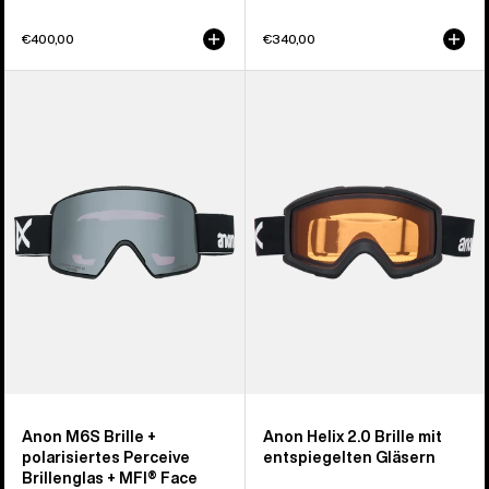
€400,00
€340,00
Anon
Anon
M6S
Helix 2.0
Brille
Brille
+
mit
polarisiertes
entspiegelten
Perceive
Gläsern
Brillenglas
+
MFI®
Face
Mask
Anon M6S Brille +
Anon Helix 2.0 Brille mit
polarisiertes Perceive
entspiegelten Gläsern
Brillenglas + MFI® Face