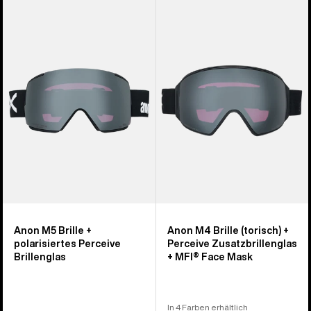
Anon
Anon
M5
M4
Brille
Brille
+
(torisch)
polarisiertes
+
Perceive
Perceive
Brillenglas
Zusatzbrillenglas
+
MFI® Face
Mask
Anon M5 Brille +
Anon M4 Brille (torisch) +
polarisiertes Perceive
Perceive Zusatzbrillenglas
Brillenglas
+ MFI® Face Mask
In 4 Farben erhältlich