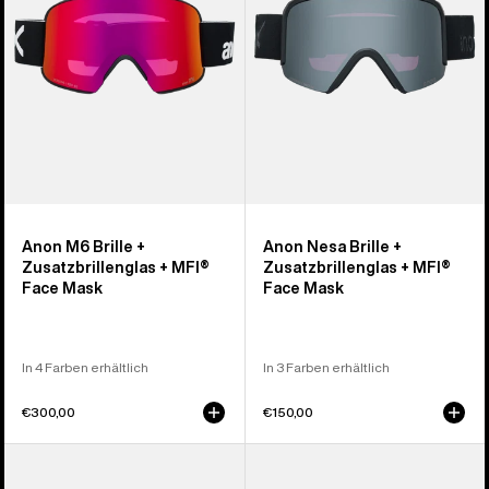
+
+
MFI®
MFI®
Face
Face
Mask
Mask
Anon M6 Brille +
Anon Nesa Brille +
Zusatzbrillenglas + MFI®
Zusatzbrillenglas + MFI®
Face Mask
Face Mask
In 4 Farben erhältlich
In 3 Farben erhältlich
€300,00
€150,00
Anon
Anon
M6S
Nesa