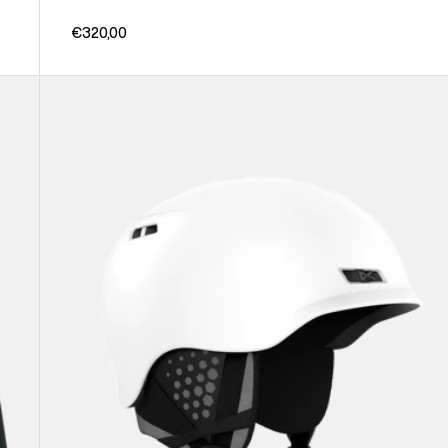
€320,00
Anon
Rodan
Ski-
und
Snowboardhelm