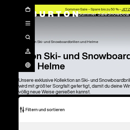
Sommer-Sale – Spare bis zu 50 % –
JETZ
Summer Sale
Snowboar
Anon
Anon Ski- und Snowboardbrillen und Helme
Anon Ski- und Snowboard
und Helme
Unsere exklusive Kollektion an Ski- und Snowboardbri
wird mit größter Sorgfalt gefertigt, damit du deine W
völlig neue Weise genießen kannst.
Filtern und sortieren
83
Anon