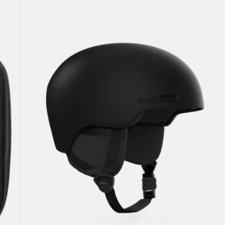
Windham
WaveCel®
Ski-
und
Snowboardhelm