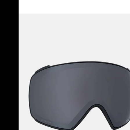
Anon
M4
Perceive
Brillenglas
(torisch)