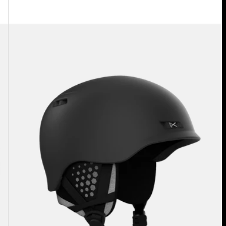
Anon
Rodan
MIPS®
Ski-
und
Snowboardhelm