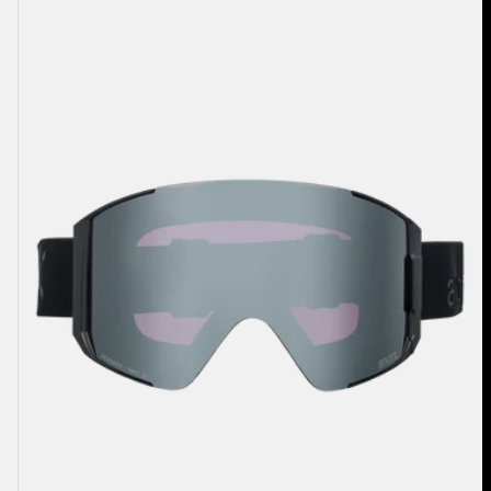
Sync
Brille
+
Zusatzbrillenglas
+
MFI®
Face
Mask