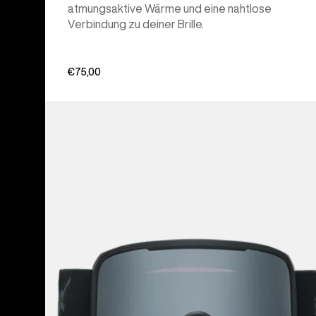
atmungsaktive Wärme und eine nahtlose
Verbindung zu deiner Brille.
€75,00
Anon
Nesa
Brille
+
Zusatzbrillenglas
+
MFI®
Face
Mask