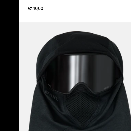
€140,00
Anon
MFI®
Tech
Sturmhaube