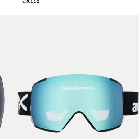
€200,00
Anon
M5
Brille
+
Zusatzbrillenglas
+
MFI®
Face
Mask