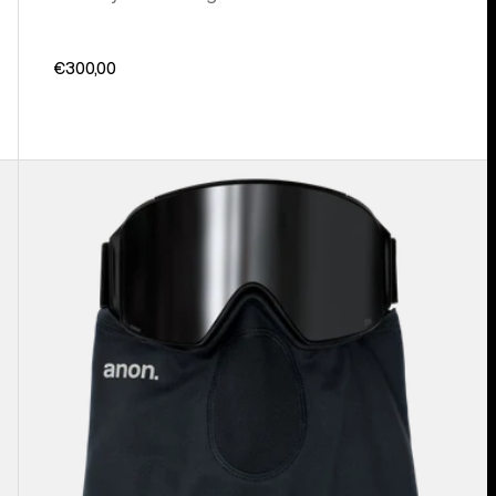
€300,00
Anon
MFI®
Leichter
Nackenwärmer