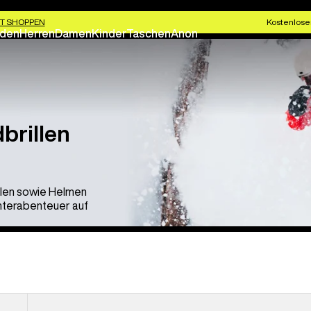
T SHOPPEN
Kostenlose
den
Herren
Damen
Kinder
Taschen
Anon
brillen
llen sowie Helmen
interabenteuer auf
Anon