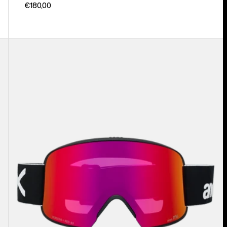
€180,00
Anon
M6
Brille
+
Zusatzbrillenglas
+
MFI®
Face
Mask