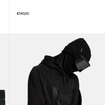
€140,00
Anon
MFI®
Hoodie