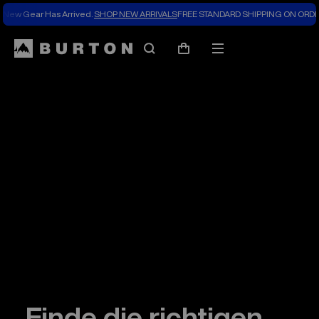
New Gear Has Arrived.
SHOP NEW ARRIVALS
FREE STANDARD SHIPPING ON ORDE
Search
Mobile
Cart
menu
Finde die richtigen