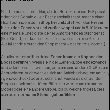
Nicht immer ist sofort klar, ob der Boot zu deinem Fuß passt
oder nicht. Sobald du ein Paar geschnürt hast, mache einen
Flex-Test, indem du im
Shop herumläufst
, von den
Fersen
bis zu den Zehen vor und zurück wippst
und in 5-10 Minuten
eine mentale Checkliste deiner Anforderungen durchgehst.
(Kein Grund, sich komisch zu fühlen, wenn man eine Reihe
Ausfallschritte durch den Shop macht – das ist total normal.)
Als allererstes sollten deine
Zehen kaum die Kappen der
Boots berühren
. Wenn sie in der Zehenkappe eingezwängt
sind oder herumschwimmen, bitte um eine andere Größe zum
Anprobieren. Auch wenn es sich auf Anhieb unbequem anfühlt,
irgendwo drückt oder zu schmal ist, würde es dich auf dem
Berg nur noch mehr stören. Bitte also wieder um ein anderes
Modell oder eine andere Größe, bis du welche findest, dies
sich beim
normalen Stehen gut anfühlen
.