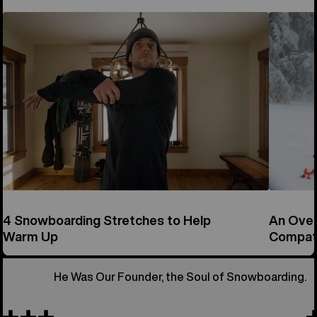
4 Snowboarding Stretches to Help
An Over
Warm Up
Compati
He Was Our Founder, the Soul of Snowboarding.