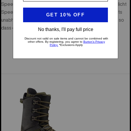
Speed Zone™ System. Mit
jeweils zwei Senkeln
ermöglicht
Speed Zone™, den oberen und unteren Bereich des Boots
unabhängig voneinander zu lockern und straff zu ziehen, so
dass du eine individuelle Passform erhältst.
ENTDECKE UNSERE SPEED ZONE™
SNOWBOARDBOOTS