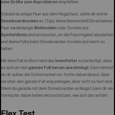
eine Größe zum Anprobieren
empfehlen.
Sobald du einige Paar aus dem Regal hast, ziehe dir echte
Snowboardsocken
an. (Tipp: keine Baumwolle!) Ein einzelnes
Paar wadenlange
Wollsocken
oder Socken aus
Synthetikmix
sind am besten, um die Feuchtigkeit abzuleiten
und deine Füße beim Snowboarden trocken und warm zu
halten.
Mit dem Fuß im Boot wird das
Innenfutter
so befestigt, dass
es sich um den
ganzen Fuß herum anschmiegt
. Dann nimmst
du dir außen die Schnürsenkel vor. Achte dabei darauf, dass
sie über den ganzen Fuß eng anliegen, aber nicht zu fest sind.
Wenn du gerade mit dem Snowboarden anfängst, kann dir ein
Verkäufer dabei helfen einzuschätzen, wie sich das anfühlt.
Flex Test