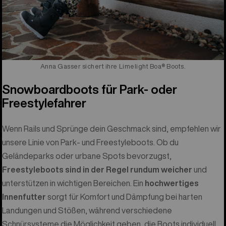
Anna Gasser sichert ihre Limelight Boa® Boots.
Snowboardboots für Park- oder
Freestylefahrer
Wenn Rails und Sprünge dein Geschmack sind, empfehlen wir
unsere Linie von Park- und Freestyleboots. Ob du
Geländeparks oder urbane Spots bevorzugst,
Freestyleboots sind in der Regel rundum weicher
und
unterstützen in wichtigen Bereichen. Ein
hochwertiges
Innenfutter
sorgt für Komfort und Dämpfung bei harten
Landungen und Stößen, während verschiedene
Schnürsysteme die Möglichkeit geben, die Boots individuell