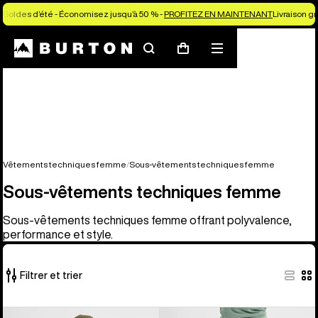
Soldes d’été - Économisez jusqu’à 50 % -
PROFITEZ EN MAINTENANT
Livraison g
Rechercher
Menu
Panier
Vêtements techniques femme
Sous-vêtements techniques femme
Sous-vêtements techniques femme
Sous-vêtements techniques femme offrant polyvalence,
performance et style.
Filtrer et trier
2 produits
Burton
Burton