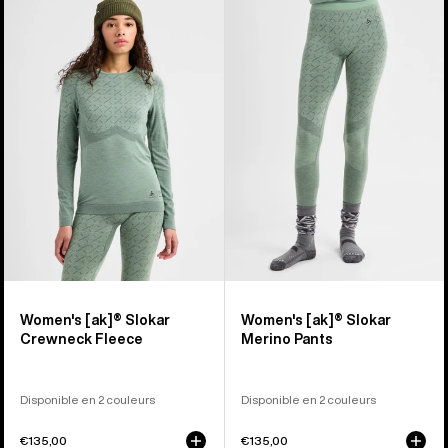
sur
-
-
2
Polaire
Pantalon
ras
en
du
laine
cou
mérinos
[ak]®
[ak]®
Slokar
Slokar
femme
femme
Women's [ak]® Slokar
Women's [ak]® Slokar
Crewneck Fleece
Merino Pants
Disponible en 2 couleurs
Disponible en 2 couleurs
€135,00
€135,00