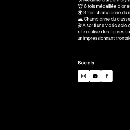
🏆 6 fois médaillée d’or 
🌍 3 fois championne du
🏔️ Championne du classe
🎬 A sorti une vidéo solo 
elle réalise des figures 
un impressionnant fronts
Socials
Instagram
YouTube
Facebook