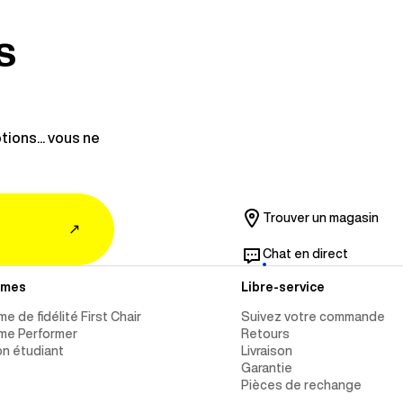
s
ions... vous ne
Trouver un magasin
↗
Chat en direct
mmes
Libre-service
e de fidélité First Chair
Suivez votre commande
me Performer
Retours
n étudiant
Livraison
Garantie
Pièces de rechange