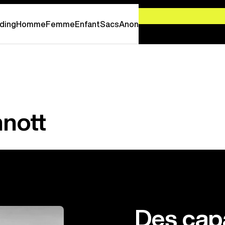
-
PROFITEZ EN MAINTENANT
ding
Homme
Femme
Enfant
Sacs
Anon
nott
Des cap