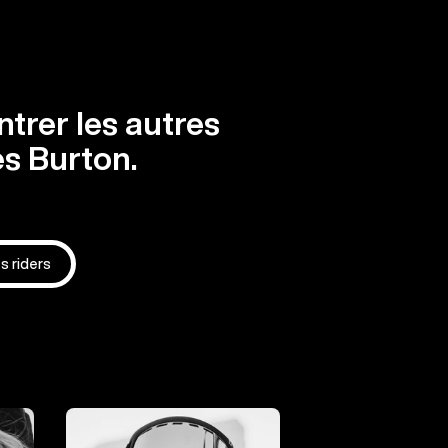
trer les autres
es Burton.
es riders