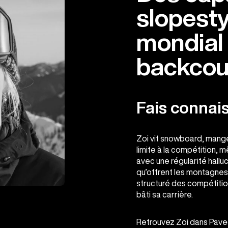
slopesty
mondial
backcou
Fais connai
Zoi vit snowboard, mang
limite à la compétition, 
avec une régularité halluc
qu’offrent les montagne
structuré des compétition
bâti sa carrière.
Retrouvez Zoi dans Paved