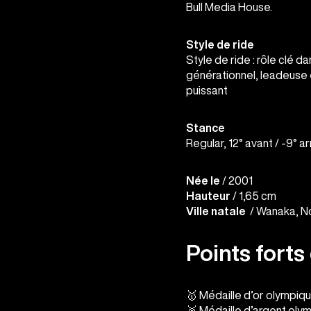
Bull Media House.
Style de ride
Style de ride : rôle clé d
générationnel, leadeuse 
puissant
Stance
Regular, 12° avant / -9° ar
Née le
/ 2001
Hauteur
/ 1,65 cm
Ville natale
/ Wanaka, N
Points forts
🥇 Médaille d’or olympiq
🥈 Médaille d’argent olym