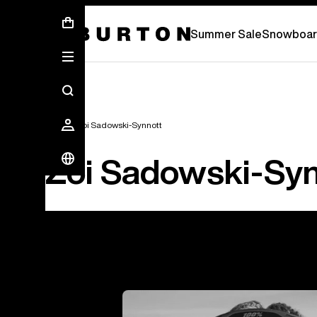
Soldes d’été - Économisez jusqu’à 50 % 
Summer Sale
Snowboar
Équipe
Zoi Sadowski-Synnott
Zoi Sadowski-Syn