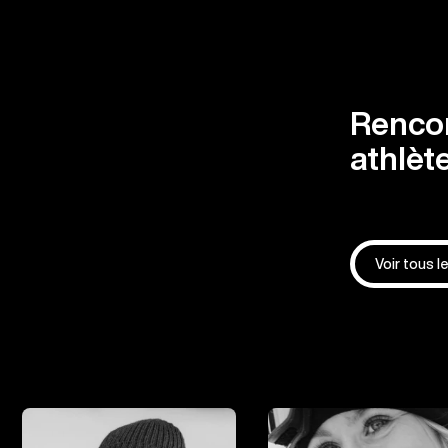
Rencon
athlèt
Voir tous l