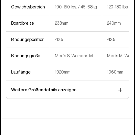
Gewichtsbereich
100-150 lbs. / 45-68kg
120-180 lbs. / 
Boardbreite
238mm
240mm
Bindungsposition
‍-12.5
‍-12.5
Bindungsgröße
Men's S, Women's M
Men's M, Wome
Lauflänge
1020mm
1060mm
Weitere Größendetails anzeigen