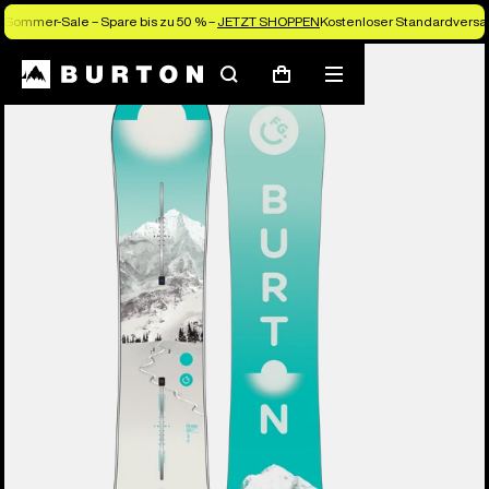
Sommer-Sale – Spare bis zu 50 % –
JETZT SHOPPEN
Kostenloser Standardversan
Die Experten von Burton erklären es dir
Suchen
Menü
Warenkorb