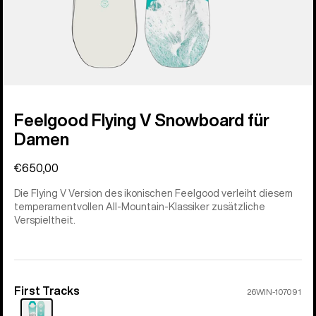
Feelgood Flying V Snowboard für
Damen
€650,00
Die Flying V Version des ikonischen Feelgood verleiht diesem
temperamentvollen All-Mountain-Klassiker zusätzliche
Verspieltheit.
First Tracks
Farbe
26WIN-107091