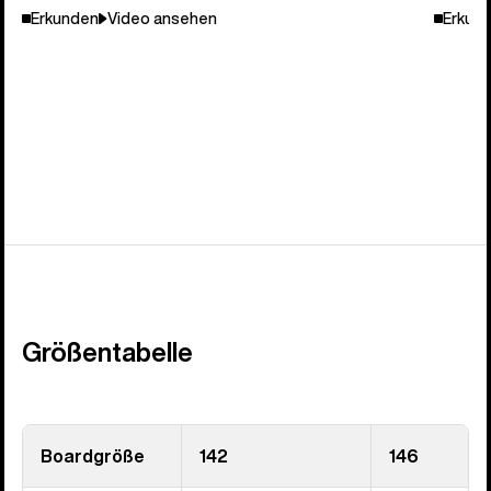
Erkunden
Video ansehen
Erkun
Größentabelle
Boardgröße
142
146