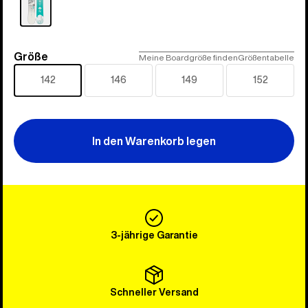
Größe
Größe
Meine Boardgröße finden
Größentabelle
142
146
149
152
In den Warenkorb legen
3-jährige Garantie
Schneller Versand