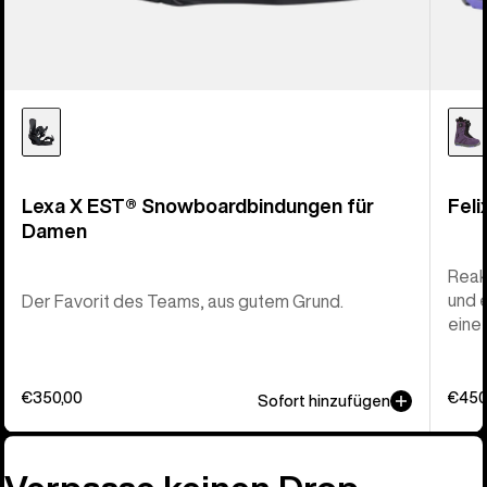
Lexa X EST® Snowboardbindungen für
Fel
Damen
Reak
und 
Der Favorit des Teams, aus gutem Grund.
eine
€350,00
€450
Sofort hinzufügen