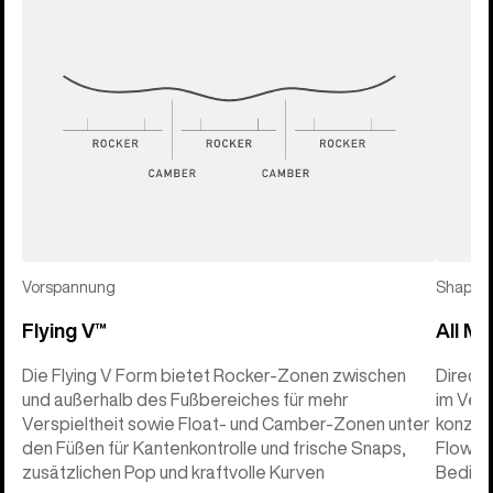
Vorspannung
Shape
Flying V™
All Mo
Die Flying V Form bietet Rocker-Zonen zwischen
Direct
und außerhalb des Fußbereiches für mehr
im Verg
Verspieltheit sowie Float- und Camber-Zonen unter
konzen
den Füßen für Kantenkontrolle und frische Snaps,
Flow un
zusätzlichen Pop und kraftvolle Kurven
Beding