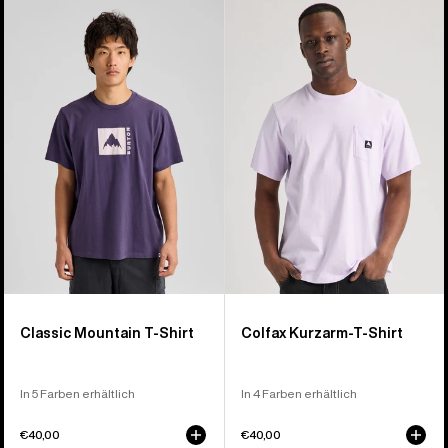
Burton
Burton
Classic
Colfax
Mountain
Kurzarm-
High
T-
Kurzarm-
Shirt
T-
Shirt
Classic Mountain T-Shirt
Colfax Kurzarm-T-Shirt
In 5 Farben erhältlich
In 4 Farben erhältlich
€40,00
€40,00