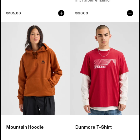
In 3 Farben erhältlich
€185,00
€90,00
Burton
Burton
Mountain
Elmore
Hoodie
T-
Shirt
Mountain Hoodie
Dunmore T-Shirt