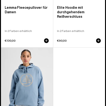
Lemma Fleecepullover für
Elite Hoodie mit
Damen
durchgehendem
Reißverschluss
In 2 Farben erhältlich
In 2 Farben erhältlich
€130,00
€90,00
Burton
Family
Tree
Hoodie