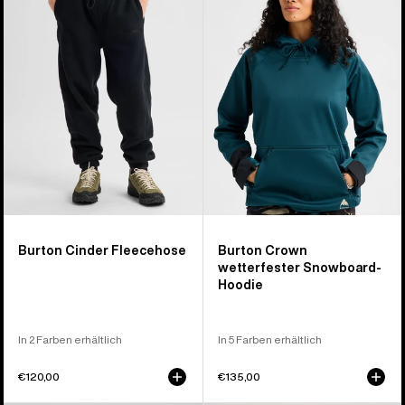
Fleecehose
wetterfester
Snowboard-
Hoodie
Burton Cinder Fleecehose
Burton Crown
wetterfester Snowboard-
Hoodie
In 2 Farben erhältlich
In 5 Farben erhältlich
€120,00
€135,00