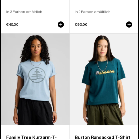
In 3 Farben erhältlich
In 2 Farben erhältlich
€40,00
€90,00
Burton
Burton
Family
Ransacked
Tree
T-
Kurzarm-
Shirt
T-
Shirt
Family Tree Kurzarm-T-
Burton Ransacked T-Shirt