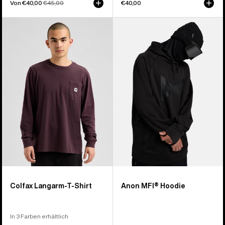
Verkaufspreis
Von €40,00
Normaler
€45,00
€40,00
Preis
Burton
Anon
Colfax
MFI®
Langarm-
Hoodie
T-
Shirt
Colfax Langarm-T-Shirt
Anon MFI® Hoodie
In 3 Farben erhältlich