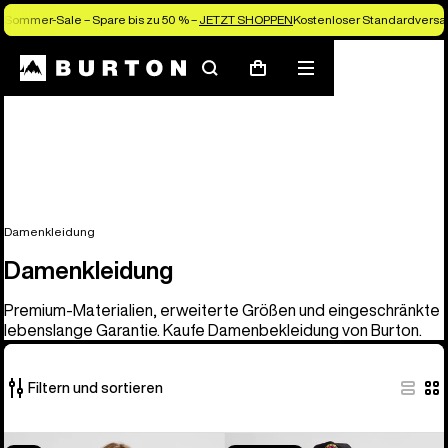
Sommer-Sale – Spare bis zu 50 % –
JETZT SHOPPEN
Kostenloser Standardversan
Suchen
Menü
Warenkorb
Damenkleidung
Damenkleidung
Premium-Materialien, erweiterte Größen und eingeschränkte
lebenslange Garantie. Kaufe Damenbekleidung von Burton.
Filtern und sortieren
40
Women's
Burton