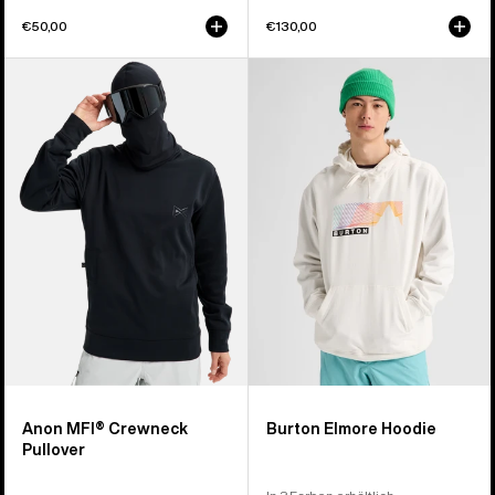
€50,00
€130,00
Anon
Burton
MFI®
Elmore
Crewneck
Hoodie
Pullover
Anon MFI® Crewneck
Burton Elmore Hoodie
Pullover