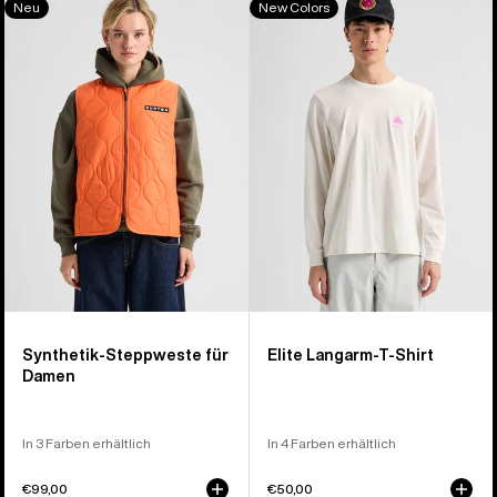
Neu
New Colors
von
Burton
Elite
40
Quilted
Langarm-
Produkten
Synthetic
T-
Puffer
Shirt
Vest
Synthetik-Steppweste für
Elite Langarm-T-Shirt
Damen
In 3 Farben erhältlich
In 4 Farben erhältlich
€99,00
€50,00